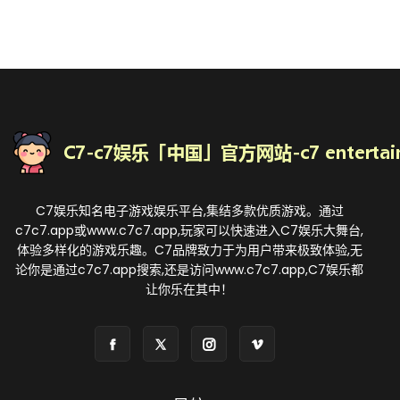
C7娱乐知名电子游戏娱乐平台,集结多款优质游戏。通过
c7c7.app或www.c7c7.app,玩家可以快速进入C7娱乐大舞台,
体验多样化的游戏乐趣。C7品牌致力于为用户带来极致体验,无
论你是通过c7c7.app搜索,还是访问www.c7c7.app,C7娱乐都
让你乐在其中！