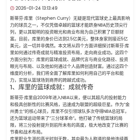
2026-01-24 13:13:49
斯蒂芬·库里（Stephen Curry）无疑是现代篮球史上最具影响
力的球员之一，不仅凭借卓越的篮球才能跻身NBA历史顶尖行
列，更以其聪明的投资眼光和商业布局为自己积累了巨额财
富。目前，库里的身价已达到2.5亿美元，整体身家则接近5亿
美元，这一切并非偶然。本文将从四个方面详细探讨斯蒂芬·库
里如何通过传奇成就与精准投资布局，走向商业成功。这四个
方面分别为：库里的篮球成就、品牌代言与商业化路径、投资
眼光与布局、以及他如何通过个人品牌创造财富。通过这四个
维度的分析，我们将全面了解库里如何利用自己的平台和能
力，实现从篮球场到商界的跨越式成功。
1、库里的篮球成就：成就传奇
斯蒂芬·库里自2009年进入NBA以来，便以其超凡的投射能力
和极具创新性的比赛风格，迅速成为联盟的超级巨星。作为“金
州勇士”的核心球员，库里不仅引领球队多次夺得NBA总冠军，
还为篮球运动带来了“三分球革命”。他打破了传统篮球的局
限，将三分投射提升到前所未有的高度，极大地改变了比赛的
节奏和战术布局。
库里职业生涯的高光时刻无数，其中最为人称道的是他连续两