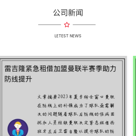
公司新闻
LETEST NEWS