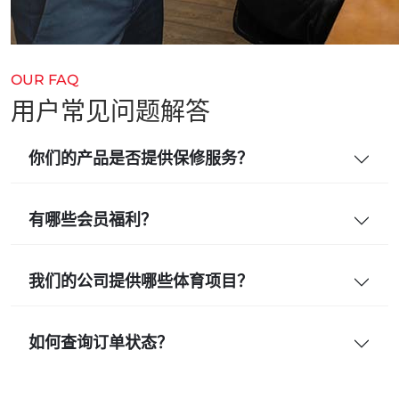
OUR FAQ
用户常见问题解答
你们的产品是否提供保修服务？
有哪些会员福利？
我们的公司提供哪些体育项目？
如何查询订单状态？