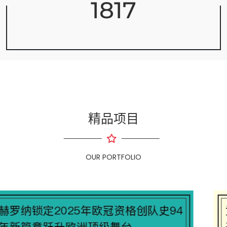
2330
精品项目
OUR PORTFOLIO