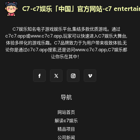
C7娱乐知名电子游戏娱乐平台,集结多款优质游戏。通过
c7c7.app或www.c7c7.app,玩家可以快速进入C7娱乐大舞台,
体验多样化的游戏乐趣。C7品牌致力于为用户带来极致体验,无
论你是通过c7c7.app搜索,还是访问www.c7c7.app,C7娱乐都
让你乐在其中！
导航
网站首页
解读c7娱乐
精品项目
公司新闻