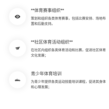
**体育赛事组织**
策划和组织各类体育赛事，包括比赛安排、场地布
置和后勤支持。
**社区体育活动组织**
在社区内组织各类体育活动和比赛，促进社区体育
文化发展；
青少年体育培训
为青少年提供各类运动技能培训课程，促进其身体
和心理发展；