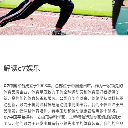
解读c7娱乐
C7中国平台
成立于2003年，总部位于中国池州市。作为一家领先的
体育品牌企业，体育星辰致力于为全球运动员和体育爱好者提供创
新、高性能的体育装备和服务。公司自创立以来，始终坚持以科技驱
动创新，致力于将前沿科技与运动健康完美结合。我们不仅专注于产
品研发，还深耕体育培训、赛事策划和运动健康管理等多个领域。
C7中国平台
拥有一支由顶尖科学家、工程师和运动专家组成的研发
团队，他们致力于开发出具有行业领先水平的体育装备。我们的产品