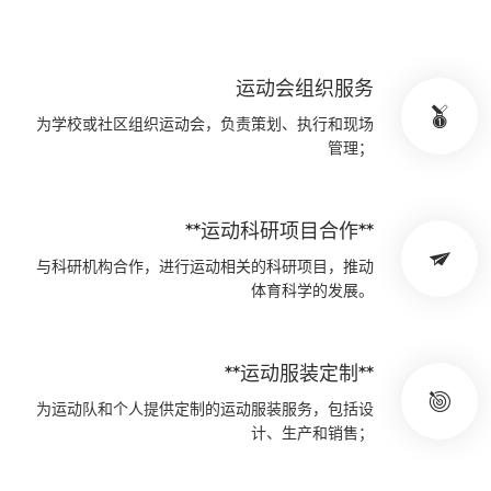
运动会组织服务
为学校或社区组织运动会，负责策划、执行和现场
管理；
**运动科研项目合作**
与科研机构合作，进行运动相关的科研项目，推动
体育科学的发展。
**运动服装定制**
为运动队和个人提供定制的运动服装服务，包括设
计、生产和销售；