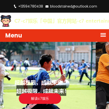
+13594780438
bloodstained@outlook.com
“运动每一刻，挑战每一刻！”
公司服务