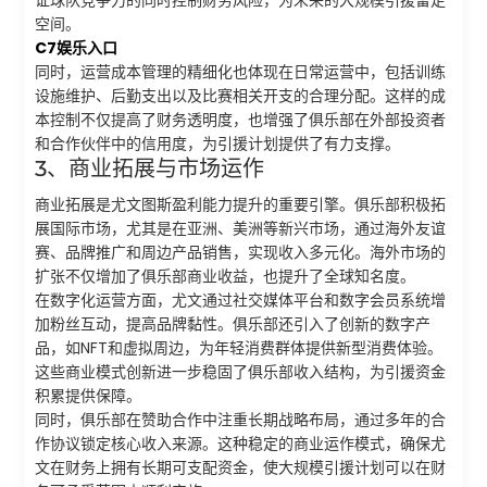
证球队竞争力的同时控制财务风险，为未来的大规模引援留足
空间。
C7娱乐入口
同时，运营成本管理的精细化也体现在日常运营中，包括训练
设施维护、后勤支出以及比赛相关开支的合理分配。这样的成
本控制不仅提高了财务透明度，也增强了俱乐部在外部投资者
和合作伙伴中的信用度，为引援计划提供了有力支撑。
3、商业拓展与市场运作
商业拓展是尤文图斯盈利能力提升的重要引擎。俱乐部积极拓
展国际市场，尤其是在亚洲、美洲等新兴市场，通过海外友谊
赛、品牌推广和周边产品销售，实现收入多元化。海外市场的
扩张不仅增加了俱乐部商业收益，也提升了全球知名度。
在数字化运营方面，尤文通过社交媒体平台和数字会员系统增
加粉丝互动，提高品牌黏性。俱乐部还引入了创新的数字产
品，如NFT和虚拟周边，为年轻消费群体提供新型消费体验。
这些商业模式创新进一步稳固了俱乐部收入结构，为引援资金
积累提供保障。
同时，俱乐部在赞助合作中注重长期战略布局，通过多年的合
作协议锁定核心收入来源。这种稳定的商业运作模式，确保尤
文在财务上拥有长期可支配资金，使大规模引援计划可以在财