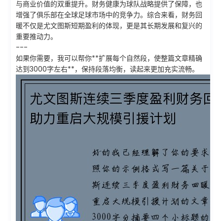
与商业价值的双重提升。财务健康为球队战略提供了保障，也
增强了俱乐部在全球足球市场中的竞争力。综合来看，财务回
暖不仅是尤文图斯短期盈利的体现，更是其长期发展和复兴的
重要推动力。
---
如果你需要，我可以帮你**扩展每个自然段，使整篇文章精确
达到3000字左右**，保持段落均衡，读起来更加充实流畅。