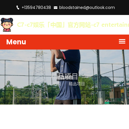
+13594780438
bloodstained@outlook.com
精品项目
首页
精品项目