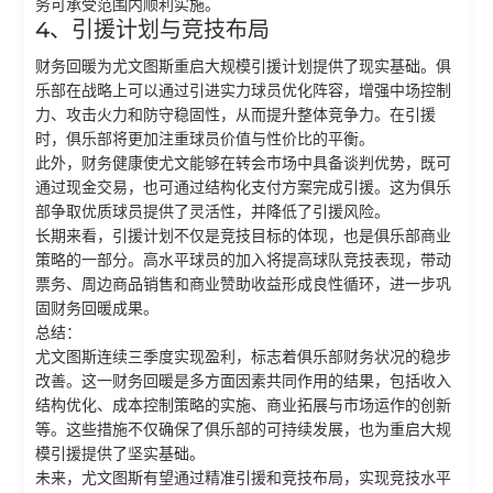
务可承受范围内顺利实施。
4、引援计划与竞技布局
财务回暖为尤文图斯重启大规模引援计划提供了现实基础。俱
乐部在战略上可以通过引进实力球员优化阵容，增强中场控制
力、攻击火力和防守稳固性，从而提升整体竞争力。在引援
时，俱乐部将更加注重球员价值与性价比的平衡。
此外，财务健康使尤文能够在转会市场中具备谈判优势，既可
通过现金交易，也可通过结构化支付方案完成引援。这为俱乐
部争取优质球员提供了灵活性，并降低了引援风险。
长期来看，引援计划不仅是竞技目标的体现，也是俱乐部商业
策略的一部分。高水平球员的加入将提高球队竞技表现，带动
票务、周边商品销售和商业赞助收益形成良性循环，进一步巩
固财务回暖成果。
总结：
尤文图斯连续三季度实现盈利，标志着俱乐部财务状况的稳步
改善。这一财务回暖是多方面因素共同作用的结果，包括收入
结构优化、成本控制策略的实施、商业拓展与市场运作的创新
等。这些措施不仅确保了俱乐部的可持续发展，也为重启大规
模引援提供了坚实基础。
未来，尤文图斯有望通过精准引援和竞技布局，实现竞技水平