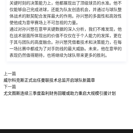
关键时刻的决策能力上，他都展现出了顶级球员的水准。他不
仅能够自己完成进球，还能为队友创造机会，并通过与球队整
体战术的默契配合发挥最大的作用。孙兴慜的多面性和高效性
使他成为意甲赛场上不可忽视的力量。
通过对孙兴慜在意甲关键数据的深入分析，我们不难发现，他
在战术层面所体现出的价值不仅仅在于个人能力的发挥，更在
于其与团队的高度融合。孙兴慜凭借着技术和决策能力，在每
一场比赛中都成为了对手防线的最大威胁。未来，他在意甲的
表现仍然值得期待，也将继续为球队带来更多的胜利。
上一篇
威尔科克斯正式出任曼联技术总监开启球队新篇章
下一篇
尤文图斯连续三季度盈利财务回暖或助力重启大规模引援计划