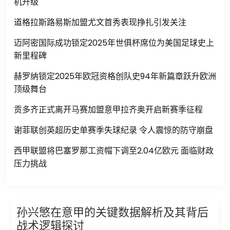
机升级
道格拉斯路易斯加盟尤文首秀表现挣扎引发关注
迈阿密国际成功锁定2025年世俱杯席位为美国足球史上
新里程碑
赫罗纳锁定2025年欧冠资格创队史94年新篇章跃升欧洲
顶级舞台
贡多齐正式离开马赛加盟意甲拉齐奥开启新赛季征程
谢菲联创英超历史单赛季失球纪录 令人震惊的防守崩盘
西甲联盟将巴塞罗那工资帽下调至2.04亿欧元 面临财政
压力挑战
孙兴慜在意甲的关键数据解析及其背后
战术逻辑探讨