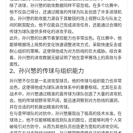
除了进球，孙兴慜的助攻数据同样不容忽视。在多个比赛中，
他不仅自己得分，还通过精准的传球为队友创造了许多进球机
会。孙兴慜的助攻能力源自于其敏锐的场上视野以及与队友之
间的默契配合。他不仅能自己完成进攻任务，还能通过合理的
传球为球队提供多样化的进攻手段。
此外，孙兴慜的比赛节奏掌控能力也非常出色。在比赛中，他
能够根据场上局势的变化快速调整进攻方式，采取快速反击或
耐心组织的策略，这使得他成为对方防线的巨大威胁。综合来
看，孙兴慜的进攻数据无疑证明了他在意甲赛场上的高效与多
面性。
2、孙兴慜的传球与组织能力
孙兴慜不仅仅是一名进攻型球员，他的传球与组织能力也非常
出色，这使得他成为球队进攻体系中的重要枢纽。尤其在反击
战术中，孙兴慜通过精准的直传球为球队创造了大量的进攻机
会。他的传球视野非常开阔，能迅速洞察到对方防线的漏洞，
并在合适的时机做出精准的传球。
在与意甲球队的对抗中，孙兴慜展现出了极高的技术水准。在
球场上，他不仅能够精准找到队友的跑位，还能够利用个人突
破吸引对方防守，从而为其他队员创造更为宽松的进攻空间。