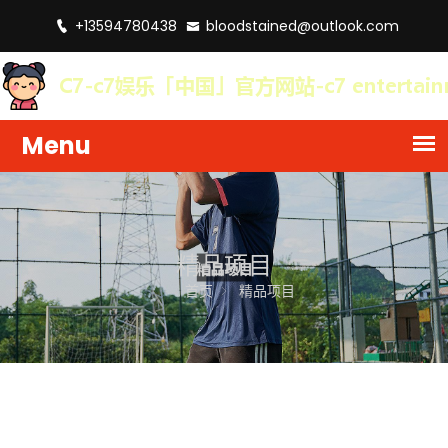
+13594780438
bloodstained@outlook.com
精品项目
首页
精品项目