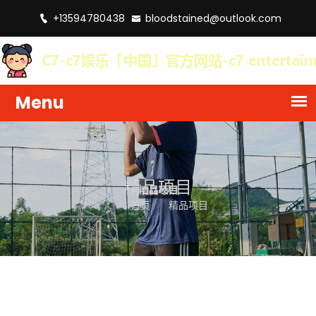
+13594780438
bloodstained@outlook.com
精品项目
首页
精品项目