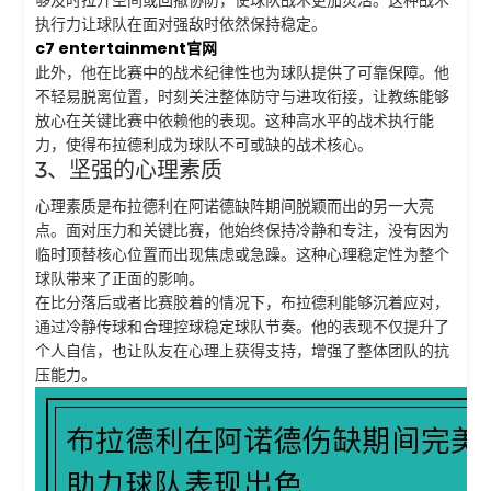
够及时拉开空间或回撤协防，使球队战术更加灵活。这种战术
执行力让球队在面对强敌时依然保持稳定。
c7 entertainment官网
此外，他在比赛中的战术纪律性也为球队提供了可靠保障。他
不轻易脱离位置，时刻关注整体防守与进攻衔接，让教练能够
放心在关键比赛中依赖他的表现。这种高水平的战术执行能
力，使得布拉德利成为球队不可或缺的战术核心。
3、坚强的心理素质
心理素质是布拉德利在阿诺德缺阵期间脱颖而出的另一大亮
点。面对压力和关键比赛，他始终保持冷静和专注，没有因为
临时顶替核心位置而出现焦虑或急躁。这种心理稳定性为整个
球队带来了正面的影响。
在比分落后或者比赛胶着的情况下，布拉德利能够沉着应对，
通过冷静传球和合理控球稳定球队节奏。他的表现不仅提升了
个人自信，也让队友在心理上获得支持，增强了整体团队的抗
压能力。