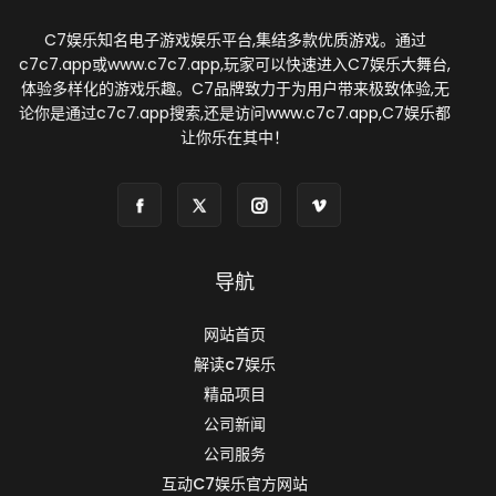
C7娱乐知名电子游戏娱乐平台,集结多款优质游戏。通过
c7c7.app或www.c7c7.app,玩家可以快速进入C7娱乐大舞台,
体验多样化的游戏乐趣。C7品牌致力于为用户带来极致体验,无
论你是通过c7c7.app搜索,还是访问www.c7c7.app,C7娱乐都
让你乐在其中！
导航
网站首页
解读c7娱乐
精品项目
公司新闻
公司服务
互动C7娱乐官方网站