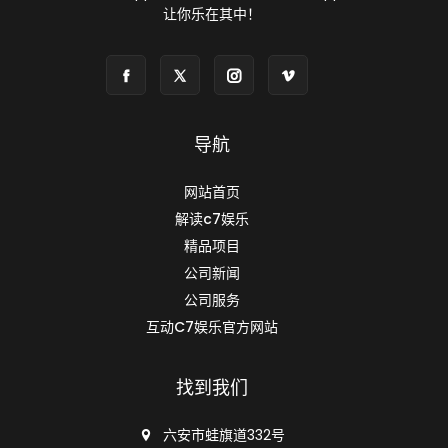
让你乐在其中！
导航
网站首页
解读c7娱乐
精品项目
公司新闻
公司服务
互动C7娱乐官方网站
找到我们
六安市蛙旗道332号