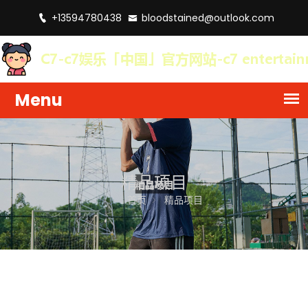
+13594780438
bloodstained@outlook.com
精品项目
首页
精品项目