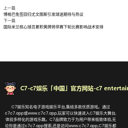
上一篇
博格巴免签回归尤文图斯引发球迷期待与热议
下一篇
国际米兰核心球员累积黄牌将停赛下轮比赛影响战术安排
C7娱乐知名电子游戏娱乐平台,集结多款优质游戏。通过
c7c7.app或www.c7c7.app,玩家可以快速进入C7娱乐大舞台,
体验多样化的游戏乐趣。C7品牌致力于为用户带来极致体验,无
论你是通过c7c7.app搜索,还是访问www.c7c7.app,C7娱乐都