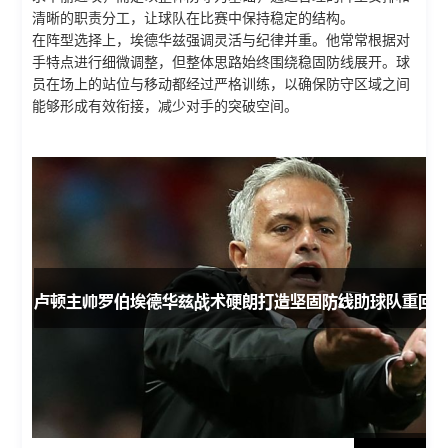
清晰的职责分工，让球队在比赛中保持稳定的结构。
在阵型选择上，埃德华兹强调灵活与纪律并重。他常常根据对
手特点进行细微调整，但整体思路始终围绕稳固防线展开。球
员在场上的站位与移动都经过严格训练，以确保防守区域之间
能够形成有效衔接，减少对手的突破空间。