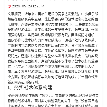
2026-05-28 12:26:14
文章摘要：近年来，英格兰足坛的竞争愈发激烈，中小俱乐部
想要在顶级联赛中立足，往往需要清晰的战术理念与坚韧的团
队精神。卢顿在主帅罗伯·埃德华兹的带领下，正是依靠务实而
硬朗的战术体系，逐步构建起一支纪律严明、防守稳固、作风
顽强的球队。埃德华兹深知球队资源有限，因此将防守组织、
团队协作与战术执行力作为建队核心，通过高效的训练体系、
严密的防守结构以及球员精神层面的塑造，使卢顿逐渐形成了
极具辨识度的比赛风格。在他的指挥下，球队不仅在防守端表
现稳定，还通过快速反击与整体推进寻找进攻机会，最终实现
竞技水平的全面提升。卢顿的崛起不仅体现了战术执行的重要
性，也展示了团队凝聚力与坚韧精神在现代足球中的巨大价
值。本文将从战术理念、防线构建、球员管理以及球队精神四
个方面，系统解析埃德华兹如何打造坚固防线，并带领卢顿重
新迈向英超顶级行列。
1、务实战术体系构建
罗伯·埃德华兹在执教卢顿之后，首先确立的核心理念便是务实
稳健的战术体系。面对实力普遍强劲的对手，他并没有盲目追
求华丽进攻，而是以整体防守为基础，通过合理的阵型安排和