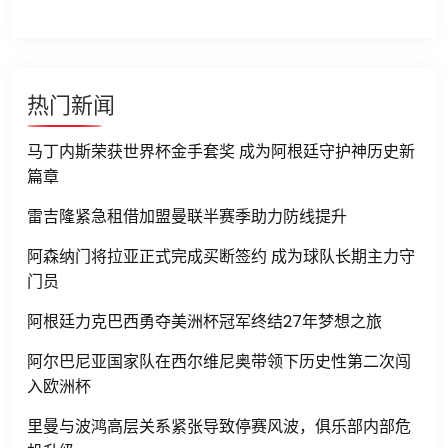
热门新闻
马丁内斯荣获世界杯金手套奖 成为阿根廷守护神历史新
篇章
雷吉隆紧急租借加盟曼联半赛季助力防线提升
阿森纳门将拉亚正式完成买断签约 成为球队长期主力守
门员
阿根廷力克巴西勇夺美洲杯冠军终结27年梦想之旅
阿尔巴尼亚国家队在西尔维尼奥带领下历史性第二次闯
入欧洲杯
里曼与波鸿高层关系紧张导致停赛风波，俱乐部内部危