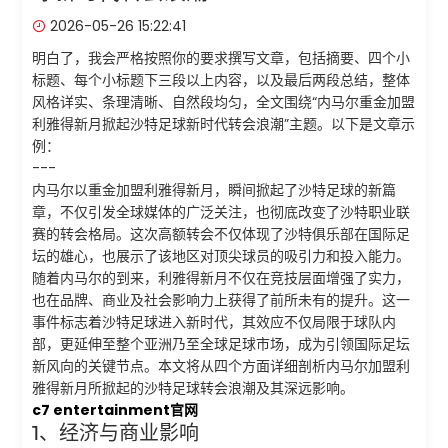
2026-05-26 15:22:41
明白了，我会严格按照你的要求撰写文章，包括摘要、四个小
标题、每个小标题下三段以上内容，以及最后两段总结，整体
风格详实、条理清晰、自然段均匀，全文围绕“内马尔重金加盟
利雅得新月掀起沙特足球新时代转会浪潮”主题。以下是文章示
例：
---
内马尔以重金加盟利雅得新月，瞬间掀起了沙特足球的新篇
章，不仅引发全球媒体的广泛关注，也彻底改变了沙特职业联
赛的转会格局。这次高额转会不仅体现了沙特俱乐部在国际足
坛的雄心，也展示了该地区对顶尖球员的吸引力和投入能力。
随着内马尔的到来，利雅得新月不仅在竞技层面增强了实力，
也在品牌、商业及社会影响力上获得了前所未有的提升。这一
事件标志着沙特足球进入新时代，其效应不仅局限于球队内
部，更延伸至整个亚洲乃至全球足球市场，成为引领国际足坛
新风向的关键节点。本文将从四个方面详细剖析内马尔加盟利
雅得新月所掀起的沙特足球转会浪潮及其深远影响。
c7 entertainment官网
1、经济与商业影响