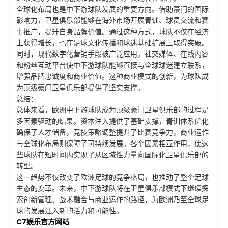
全球化布局也是中下游球队发展的重要方向。借助豪门的国际
影响力，卫星俱乐部能够在海外市场开展青训、球员交流和赛
事推广，提升自身品牌价值。通过这种方式，球队不仅在经济
上获得增长，也在足球文化传播和球迷基础扩展上取得突破。
同时，现代数字化营销手段被广泛应用。社交媒体、在线内容
和粉丝互动平台使中下游球队能够直接与全球球迷建立联系，
增强品牌忠诚度和商业价值。这种商业模式的创新，为球队成
为顶级豪门卫星俱乐部提供了坚实支撑。
总结：
总体来看，欧洲中下游球队成为顶级豪门卫星俱乐部的过程是
多因素驱动的结果。资本注入提供了基础支撑，青训体系优化
确保了人才储备，竞技策略调整提升了比赛竞争力，商业运作
与全球化布局则保障了可持续发展。各个因素相互作用，使这
些球队在短时间内实现了从区域性力量向国际化卫星俱乐部的
转型。
这一趋势不仅改变了欧洲足球的竞争格局，也推动了整个足球
生态的变革。未来，中下游球队将在卫星俱乐部模式下继续探
索创新管理、战术融合与商业运作的路径，为欧洲乃至全球足
球的发展注入新的活力和可能性。
C7娱乐官方网站