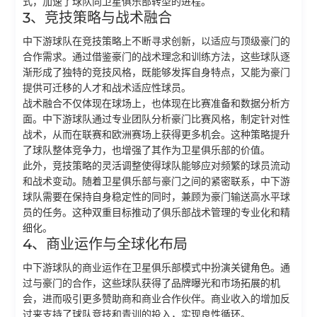
式，加速了球队向卫星俱乐部转型的进程。
3、竞技策略与战术融合
中下游球队在竞技策略上不断寻求创新，以适应与顶级豪门的
合作需求。通过借鉴豪门的战术理念和训练方法，这些球队逐
渐形成了独特的竞技风格，既能够发挥自身特点，又能为豪门
提供可迁移的人才和战术适应性球员。
战术融合不仅体现在球场上，也体现在比赛准备和数据分析方
面。中下游球队通过专业团队分析豪门比赛风格，制定针对性
战术，从而在联赛和欧洲赛场上获得更多机会。这种策略提升
了球队整体竞争力，也增强了其作为卫星俱乐部的价值。
此外，竞技策略的灵活调整使得球队能够应对频繁的球员流动
和战术变动。随着卫星俱乐部与豪门之间的紧密联系，中下游
球队需要在保持自身稳定性的同时，兼顾为豪门输送高水平球
员的任务。这种双重目标推动了俱乐部战术管理的专业化和精
细化。
4、商业运作与全球化布局
中下游球队的商业运作在卫星俱乐部模式中扮演关键角色。通
过与豪门的合作，这些球队获得了品牌曝光和市场拓展的机
会，进而吸引更多赞助商和商业合作伙伴。商业收入的增加反
过来支持了球队竞技和青训的投入，实现良性循环。