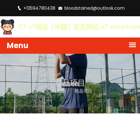
+13594780438
bloodstained@outlook.com
精品项目
首页
精品项目