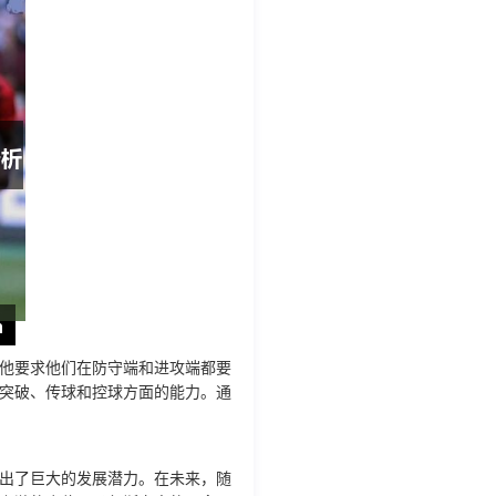
他要求他们在防守端和进攻端都要
突破、传球和控球方面的能力。通
出了巨大的发展潜力。在未来，随