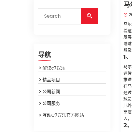
马
2
马尔
着这
发展
响球
想及
导航
1
马尔
解读c7娱乐
速传
精品项目
推进
在马
公司新闻
通过
球员
公司服务
此外
高度
互动C7娱乐官方网站
入，
2