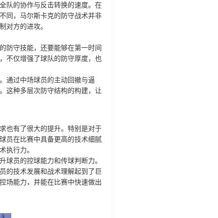
全队的协作与反击转换的速度。在
不同，马尔斯卡克的防守战术并非
制对方的进攻。
的防守技能，还要能够在第一时间
，不仅增强了球队的防守厚度，也
。通过中场球员的主动回撤与逼
。这种多层次防守结构的构建，让
求也有了很大的提升。特别是对于
球员在比赛中具备更高的技术细腻
术执行力。
升球员的控球能力和传球判断力。
员的技术发展和战术理解起到了巨
控场能力，并能在比赛中快速做出