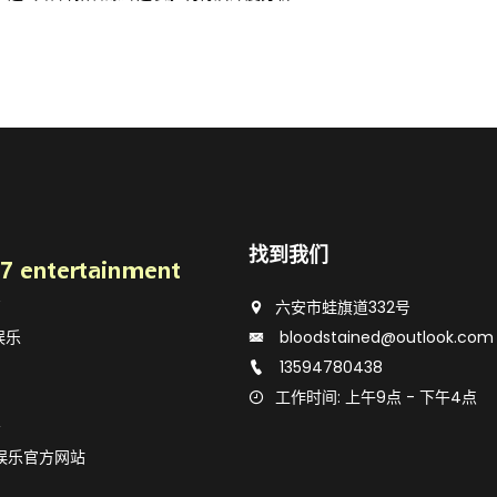
找到我们
页
六安市蛙旗道332号
娱乐
bloodstained@outlook.com
目
13594780438
闻
工作时间: 上午9点 - 下午4点
务
娱乐官方网站