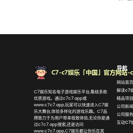
导航
网站首
解读c7
C7娱乐知名电子游戏娱乐平台,集结多款
优质游戏。通过c7c7.app或
精品项
www.c7c7.app,玩家可以快速进入C7娱
公司新
乐大舞台,体验多样化的游戏乐趣。C7品
公司服
牌致力于为用户带来极致体验,无论你是通
互动C7
过c7c7.app搜索,还是访问
www.c7c7.app,C7娱乐都让你乐在其