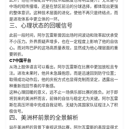
此外，他在传接配合中的技术细腻度也有明显提升。无论是与
中场的短传撞墙，还是在禁区前沿的分球选择，都体现出更强
的整体意识。这种技术层面的进化，使他不再只是终结点，而
是进攻体系中更立体的一环。
三、心理状态的回暖信号
此前一段时间，阿尔瓦雷斯曾因出场时间波动和效率起伏承受
不小压力。外界质疑声增多，也在一定程度上影响了他的自信
心。而对阵巴萨的这场高质量表现，显然成为他心理层面的重
要转折。
C7中国平台
从场上肢体语言可以看出，阿尔瓦雷斯在比赛中更加放松且专
注。进攻未果时，他并未急躁抱怨，而是迅速回到防守位置；
取得成功动作后，他的庆祝方式也显得克制而坚定，透露出一
种重新找回节奏的平衡感。
这种心理回暖的意义，远不止一场俱乐部比赛的胜负。对于即
将到来的美洲杯而言，前锋的自信与稳定尤为关键。阿尔瓦雷
斯在高压环境中完成自我证明，无疑为其国家队征程注入了积
极信号。
四、美洲杯前景的全景解析
站在美洲杯的背景下审视这场比赛，阿尔瓦雷斯的表现显得尤