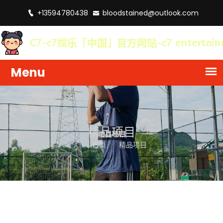
+13594780438
bloodstained@outlook.com
精品项目
首页
精品项目