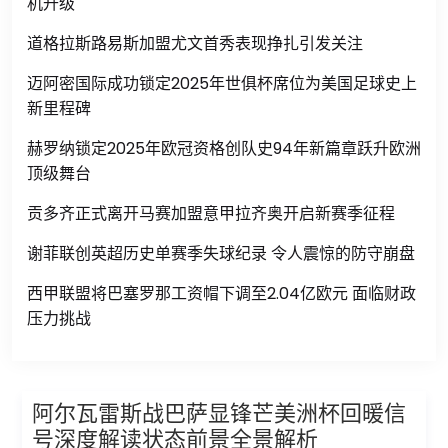
机升级
道格拉斯路易斯加盟尤文首秀表现挣扎引发关注
迈阿密国际成功锁定2025年世俱杯席位为美国足球史上
新里程碑
赫罗纳锁定2025年欧冠资格创队史94年新篇章跃升欧洲
顶级舞台
贡多齐正式离开马赛加盟意甲拉齐奥开启新赛季征程
谢菲联创英超历史单赛季失球纪录 令人震惊的防守崩盘
西甲联盟将巴塞罗那工资帽下调至2.04亿欧元 面临财政
压力挑战
阿尔瓦雷斯战巴萨显锋芒美洲杯回暖信
号深度解读状态前景全景解析