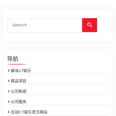
导航
解读c7娱乐
精品项目
公司新闻
公司服务
互动C7娱乐官方网站