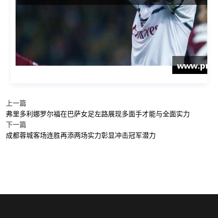
上一篇
弗里多利娜罗尔福在巴萨女足左路展现多面手才能与全面实力
下一篇
成都蓉城客场连胜再添两场实力彰显冲击冠军潜力