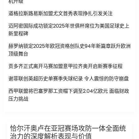
机升级
道格拉斯路易斯加盟尤文首秀表现挣扎引发关注
迈阿密国际成功锁定2025年世俱杯席位为美国足球史上
新里程碑
赫罗纳锁定2025年欧冠资格创队史94年新篇章跃升欧洲
顶级舞台
贡多齐正式离开马赛加盟意甲拉齐奥开启新赛季征程
谢菲联创英超历史单赛季失球纪录 令人震惊的防守崩盘
西甲联盟将巴塞罗那工资帽下调至2.04亿欧元 面临财政
压力挑战
恰尔汗奥卢在亚冠赛场攻防一体全面统
治力的深度解析表现与价值