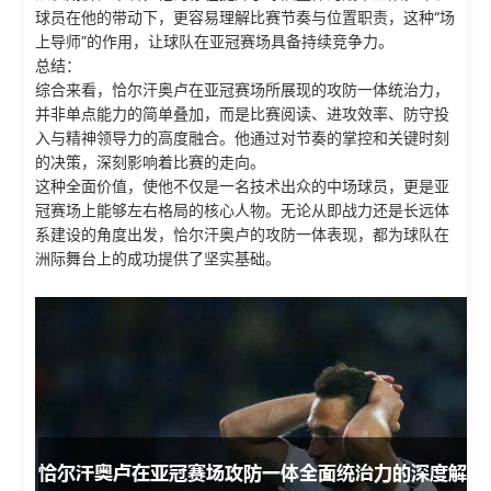
球员在他的带动下，更容易理解比赛节奏与位置职责，这种“场
上导师”的作用，让球队在亚冠赛场具备持续竞争力。
总结：
综合来看，恰尔汗奥卢在亚冠赛场所展现的攻防一体统治力，
并非单点能力的简单叠加，而是比赛阅读、进攻效率、防守投
入与精神领导力的高度融合。他通过对节奏的掌控和关键时刻
的决策，深刻影响着比赛的走向。
这种全面价值，使他不仅是一名技术出众的中场球员，更是亚
冠赛场上能够左右格局的核心人物。无论从即战力还是长远体
系建设的角度出发，恰尔汗奥卢的攻防一体表现，都为球队在
洲际舞台上的成功提供了坚实基础。