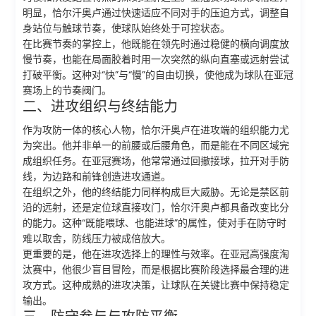
明显，恰尔汗奥卢通过快速适应不同对手的压迫方式，调整自
身站位与触球节奏，使球队始终处于可控状态。
在比赛节奏的掌控上，他既能在领先时通过稳健的横向调度放
慢节奏，也能在局面胶着时用一次突然的纵向直塞或远射尝试
打破平衡。这种对“快”与“慢”的自由切换，使他成为球队在亚冠
赛场上的节奏阀门。
二、进攻组织与终结能力
作为攻防一体的核心人物，恰尔汗奥卢在进攻端的组织能力尤
为突出。他并非单一的前腰或后腰角色，而是能在不同区域完
成组织任务。在亚冠赛场，他常常通过回撤接球，拉开对手防
线，为边路和前锋创造进攻通道。
在组织之外，他的终结能力同样构成巨大威胁。无论是禁区前
沿的远射，还是定位球直接攻门，恰尔汗奥卢都具备改变比分
的能力。这种“既能喂球、也能进球”的属性，使对手在防守时
难以取舍，防线压力被成倍放大。
更重要的是，他在进攻选择上的理性与效率。在亚冠高强度淘
汰赛中，他很少盲目冒险，而是根据比赛阶段选择最合理的进
攻方式。这种成熟的进攻决策，让球队在关键比赛中保持稳定
输出。