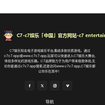
C7娱乐知名电子游戏娱乐平台,集结多款优质游戏。通过
c7c7.app或www.c7c7.app,玩家可以快速进入C7娱乐大舞台,
体验多样化的游戏乐趣。C7品牌致力于为用户带来极致体验,无
论你是通过c7c7.app搜索,还是访问www.c7c7.app,C7娱乐都
让你乐在其中！
导航