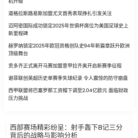
机升级
道格拉斯路易斯加盟尤文首秀表现挣扎引发关注
迈阿密国际成功锁定2025年世俱杯席位为美国足球史上
新里程碑
赫罗纳锁定2025年欧冠资格创队史94年新篇章跃升欧洲
顶级舞台
贡多齐正式离开马赛加盟意甲拉齐奥开启新赛季征程
谢菲联创英超历史单赛季失球纪录 令人震惊的防守崩盘
西甲联盟将巴塞罗那工资帽下调至2.04亿欧元 面临财政
压力挑战
西部赛场精彩纷呈：射手轰下8记三分
背后的战略与影响分析