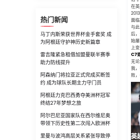
在英
20
热门新闻
面临
与此
马丁内斯荣获世界杯金手套奖 成
后，
始屡
为阿根廷守护神历史新篇章
上变
雷吉隆紧急租借加盟曼联半赛季
C7
无论
助力防线提升
我，
阿森纳门将拉亚正式完成买断签
败，
约 成为球队长期主力守门员
阿根廷力克巴西勇夺美洲杯冠军
终结27年梦想之旅
阿尔巴尼亚国家队在西尔维尼奥
带领下历史性第二次闯入欧洲杯
里曼与波鸿高层关系紧张导致停