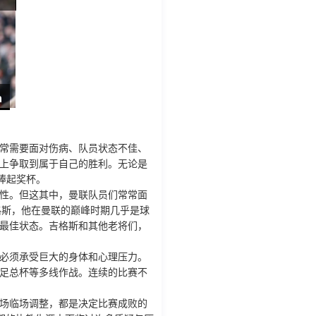
常需要面对伤病、队员状态不佳、
上争取到属于自己的胜利。无论是
捧起奖杯。
性。但这其中，曼联队员们常常面
格斯，他在曼联的巅峰时期几乎是球
最佳状态。吉格斯和其他老将们，
必须承受巨大的身体和心理压力。
足总杯等多线作战。连续的比赛不
场临场调整，都是决定比赛成败的