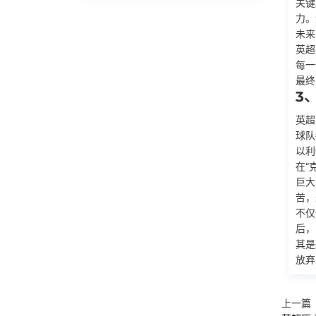
关键
力。
未来
英超
每一
最终
3
英超
球队
以利
在“
巨大
苦，
不仅
后，
其是
放弃
上一篇