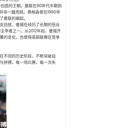
创造的王朝。曼联在90年代中期到
并非一蹴而就。弗格森曾在1990年
了曼联的崛起。
支劲旅，曼城在经历了长期的低谷
主宰者之一。从2012年起，曼城开
著的变化，也使得英超联赛在竞争
在不同的历史阶段，不断突破自
与拼搏，每一场比赛，每一次失