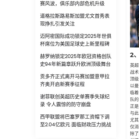
赛风波，俱乐部内部危机升级
道格拉斯路易斯加盟尤文首秀表
现挣扎引发关注
迈阿密国际成功锁定2025年世俱
杯席位为美国足球史上新里程碑
2
赫罗纳锁定2025年欧冠资格创队
史94年新篇章跃升欧洲顶级舞台
英超
战术
贡多齐正式离开马赛加盟意甲拉
顶级
齐奥开启新赛季征程
以曼
临着
谢菲联创英超历史单赛季失球纪
队的
录 令人震惊的防守崩盘
正是
与此
西甲联盟将巴塞罗那工资帽下调
尤其
至2.04亿欧元 面临财政压力挑战
仅消
除了