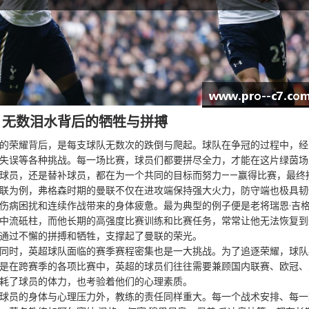
、无数泪水背后的牺牲与拼搏
的荣耀背后，是每支球队无数次的跌倒与爬起。球队在争冠的过程中，经
失误等各种挑战。每一场比赛，球员们都要拼尽全力，才能在这片绿茵场
球员，还是替补球员，都在为一个共同的目标而努力——赢得比赛，最终
联为例，弗格森时期的曼联不仅在进攻端保持强大火力，防守端也极具韧
伤病困扰和连续作战带来的身体疲惫。最为典型的例子便是老将瑞恩·吉
中流砥柱，而他长期的高强度比赛训练和比赛任务，常常让他无法恢复到
通过不懈的拼搏和牺牲，支撑起了曼联的荣光。
同时，英超球队面临的赛季赛程密集也是一大挑战。为了追逐荣耀，球队
是在跨赛季的各项比赛中，英超的球员们往往需要兼顾国内联赛、欧冠、
耗了球员的体力，也考验着他们的心理素质。
球员的身体与心理压力外，教练的责任同样重大。每一个战术安排、每一