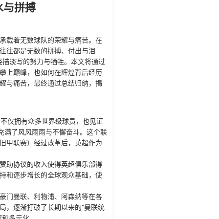
水与拼搏
承载着无数球队的荣耀与痛苦。在
往往都是无数的拼搏、付出与泪
法轻描淡写的努力与牺牲。本文将通过
攀上巅峰，也如何在辉煌背后经历
耀与痛苦，最终通过总结归纳，揭
它不仅拥有众多世界级球员，也见证
史充满了风风雨雨与不懈奋斗。这个联
旧甲联赛）经过改革后，英超作为
赞助协议的收入使得英超俱乐部得
持和逐步增长的全球观众基础，使
豪门曼联、利物浦、阿森纳等在各
局，逐渐打破了长期以来的“曼联统
富和多元化。