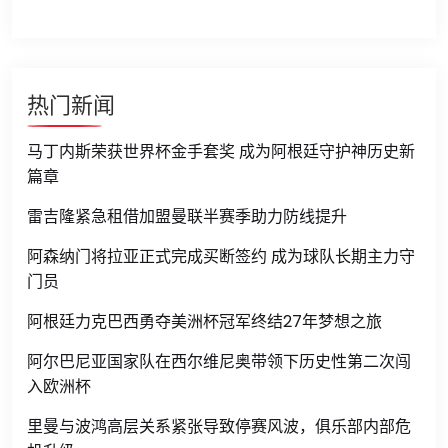
热门新闻
马丁内斯荣获世界杯金手套奖 成为阿根廷守护神历史新
篇章
雷吉隆紧急租借加盟曼联半赛季助力防线提升
阿森纳门将拉亚正式完成买断签约 成为球队长期主力守
门员
阿根廷力克巴西勇夺美洲杯冠军终结27年梦想之旅
阿尔巴尼亚国家队在西尔维尼奥带领下历史性第二次闯
入欧洲杯
里曼与波鸿高层关系紧张导致停赛风波，俱乐部内部危