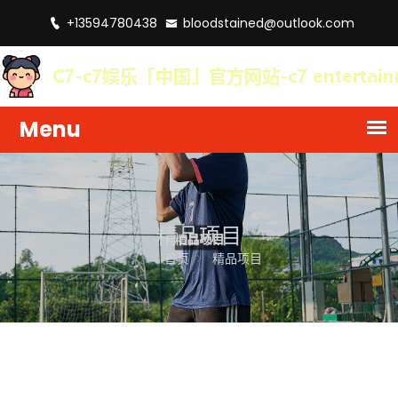
+13594780438
bloodstained@outlook.com
精品项目
首页
精品项目