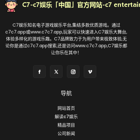
C7娱乐知名电子游戏娱乐平台,集结多款优质游戏。通过
c7c7.app或www.c7c7.app,玩家可以快速进入C7娱乐大舞台,
体验多样化的游戏乐趣。C7品牌致力于为用户带来极致体验,无
论你是通过c7c7.app搜索,还是访问www.c7c7.app,C7娱乐都
让你乐在其中！
导航
网站首页
解读c7娱乐
精品项目
公司新闻