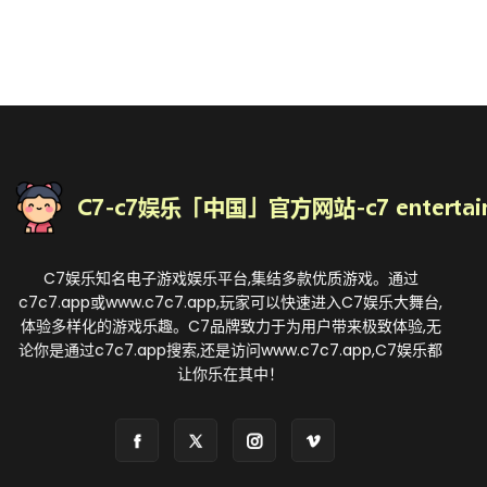
C7娱乐知名电子游戏娱乐平台,集结多款优质游戏。通过
c7c7.app或www.c7c7.app,玩家可以快速进入C7娱乐大舞台,
体验多样化的游戏乐趣。C7品牌致力于为用户带来极致体验,无
论你是通过c7c7.app搜索,还是访问www.c7c7.app,C7娱乐都
让你乐在其中！