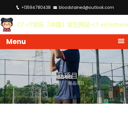
+13594780438
bloodstained@outlook.com
精品项目
首页
精品项目