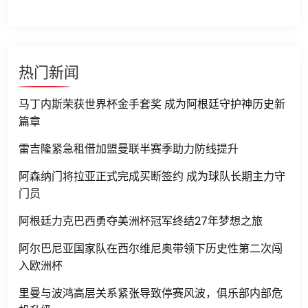
热门新闻
马丁内斯荣获世界杯金手套奖 成为阿根廷守护神历史新
篇章
雷吉隆紧急租借加盟曼联半赛季助力防线提升
阿森纳门将拉亚正式完成买断签约 成为球队长期主力守
门员
阿根廷力克巴西勇夺美洲杯冠军终结27年梦想之旅
阿尔巴尼亚国家队在西尔维尼奥带领下历史性第二次闯
入欧洲杯
里曼与波鸿高层关系紧张导致停赛风波，俱乐部内部危