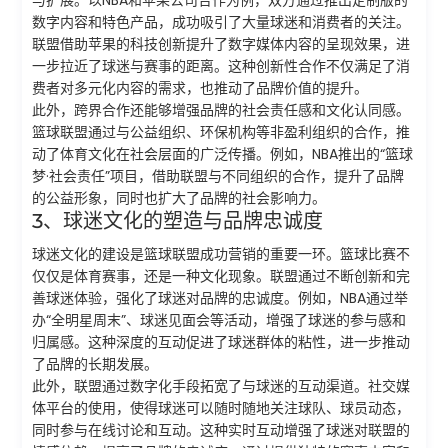
与扩展。以NBA和苹果公司合作为例，双方通过推出定制版的
数字内容和特色产品，成功吸引了大量球迷和消费者的关注。
联盟借助苹果的科技创新提升了数字媒体内容的呈现效果，进
一步拉近了球迷与赛事的距离。这种创新性合作不仅满足了消
费者对多元化内容的需求，也推动了品牌价值的提升。
此外，跨界合作还能够增强品牌的社会责任感和文化认同感。
篮球联盟通过与公益组织、环保机构等非盈利组织的合作，推
动了体育文化在社会层面的广泛传播。例如，NBA推出的“篮球
梦·社会责任”项目，借助联盟与不同组织的合作，提升了品牌
的公益形象，同时也扩大了品牌的社会影响力。
3、球迷文化的塑造与品牌忠诚度
球迷文化的建设是篮球联盟成功营销的重要一环。篮球比赛不
仅仅是体育赛事，还是一种文化现象。联盟通过不断创新和完
善球迷体验，强化了球迷对品牌的忠诚度。例如，NBA通过举
办“全明星周末”、球迷见面会等活动，增强了球迷的参与感和
归属感。这种深度的互动促进了球迷群体的粘性，进一步推动
了品牌的长期发展。
此外，联盟通过数字化手段拓宽了与球迷的互动渠道。社交媒
体平台的使用，使得球迷可以随时随地关注球队、球员动态，
同时参与在线讨论和互动。这种实时互动增强了球迷对联盟的