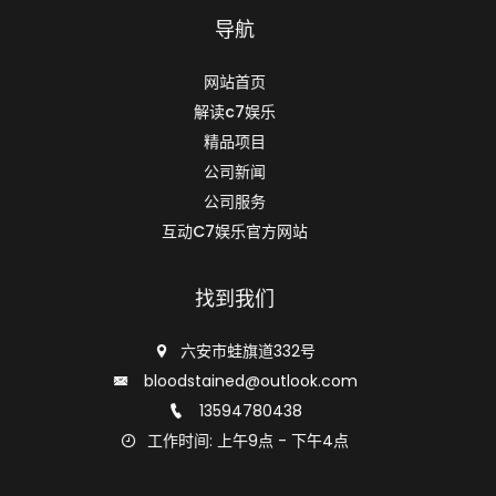
导航
网站首页
解读c7娱乐
精品项目
公司新闻
公司服务
互动C7娱乐官方网站
找到我们
六安市蛙旗道332号
bloodstained@outlook.com
13594780438
工作时间: 上午9点 - 下午4点