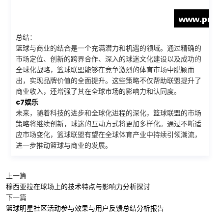
总结：
篮球与商业的结合是一个充满潜力和机遇的领域。通过精确的
市场定位、创新的跨界合作、深入的球迷文化建设以及成功的
全球化战略，篮球联盟能够在竞争激烈的体育市场中脱颖而
出，实现品牌价值的全面提升。这些策略不仅帮助联盟提升了
商业收入，还增强了其在全球市场的影响力和认同度。
c7娱乐
未来，随着科技的进步和全球化进程的深化，篮球联盟的市场
策略将继续创新，球迷的互动方式将更加多样化。通过不断适
应市场变化，篮球联盟有望在全球体育产业中持续引领潮流，
进一步推动篮球与商业的发展。
上一篇
穆西亚拉在球场上的技术特点与影响力分析探讨
下一篇
篮球明星社区活动参与效果与用户反馈总结分析报告