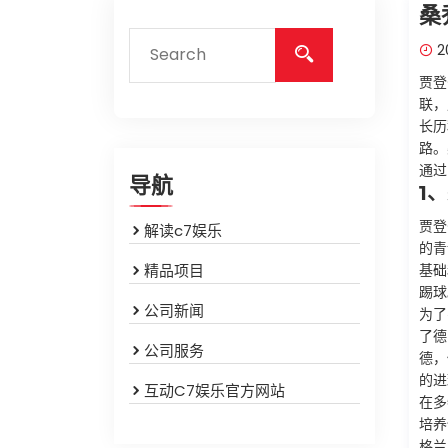
桑
20
贾登
联，
长历
路。
通过
导航
1
贾登
解读c7娱乐
的青
精品项目
基础
踢球
公司新闻
为了
了德
公司服务
德，
的进
互动C7娱乐官方网站
在多
培养
格兰