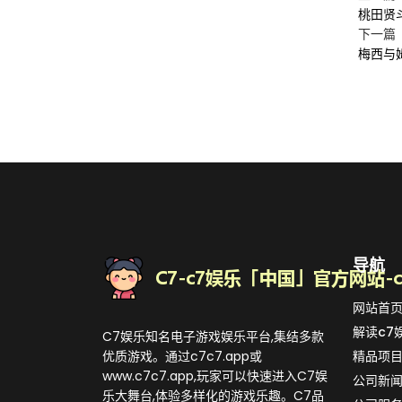
桃田贤
下一篇
梅西与
导航
网站首
解读c7
C7娱乐知名电子游戏娱乐平台,集结多款
优质游戏。通过c7c7.app或
精品项
www.c7c7.app,玩家可以快速进入C7娱
公司新
乐大舞台,体验多样化的游戏乐趣。C7品