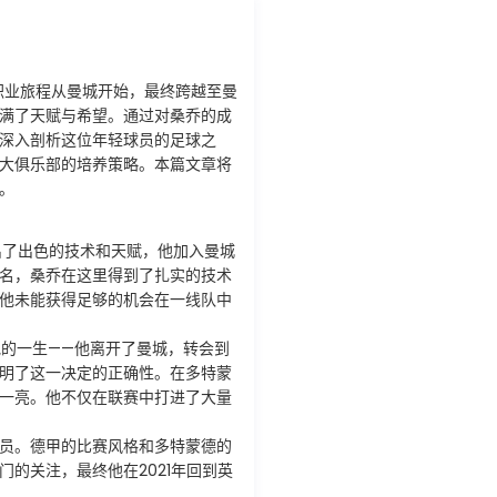
他的职业旅程从曼城开始，最终跨越至曼
满了天赋与希望。通过对桑乔的成
深入剖析这位年轻球员的足球之
大俱乐部的培养策略。本篇文章将
。
出了出色的技术和天赋，他加入曼城
名，桑乔在这里得到了扎实的技术
他未能获得足够的机会在一线队中
他的一生——他离开了曼城，转会到
明了这一决定的正确性。在多特蒙
一亮。他不仅在联赛中打进了大量
员。德甲的比赛风格和多特蒙德的
的关注，最终他在2021年回到英