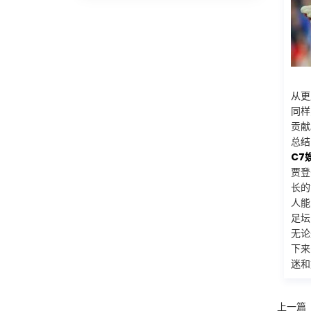
从更
同样
贡献
总结
C7
贾登
长的
人能
足坛
无论
下来
迷和
上一篇