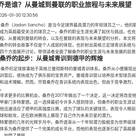
乔是谁？从曼城到曼联的职业旅程与未来展望
26-01-30 12:30:56
·桑乔（Jadon Sancho）是当今足球界最具潜力的年轻球员之一，
成为英超最受关注的球员之一。桑乔的职业生涯充满了起伏与挑战，也充
程、从曼城到曼联的转会，以及在曼联的表现与未来展望的分析，本文将
桑乔的转会故事不仅是个人成就的体现，也折射出英格兰足球青训系统与
四个方面展开讨论，带领读者全面了解桑乔的职业生涯与未来发展的前景
、桑乔的起步：从曼城青训到德甲的辉煌
·桑乔的足球故事始于英格兰曼彻斯特的曼城青训体系。桑乔从小便展现
训营后，很快成为了俱乐部的宝贵资产。曼城青训营以培养技术型球员闻
和战术理解。然而，尽管桑乔在青训系统内表现出色，但由于竞争激烈，
。
寻求更多的比赛机会，桑乔在2017年做出了一个决定，这一决定将改变
甲豪门多特蒙德。这一选择最初令许多人感到惊讶，但桑乔的职业生涯证
他迅速适应了德甲的高强度比赛，成为了球队的关键球员，表现令人眼前
球和助攻，还在欧洲赛场上展现了自己作为未来巨星的潜力。
特蒙德的几年的光辉岁月中，桑乔逐渐从一个年轻潜力股蜕变为世界级球
体系为桑乔提供了一个完美的成长平台，而他的表现也逐渐引起了英超豪门
，加盟了曼联。