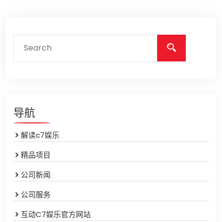
导航
解读c7娱乐
精品项目
公司新闻
公司服务
互动C7娱乐官方网站