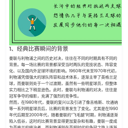
1、经典比赛瞬间的背景
曼联与利物浦之间的历史对决，往往在不同的时期具有不同的
背景。每一场比赛的背景都深受当时两队的竞技状态、阵容变
化、以及国内外足球环境的影响。1960年代末至1970年代初，
利物浦凭借强大的球队阵容和战术体系，逐渐主宰了英格兰足
球，而曼联则处于一个过渡期，虽然有一些明星球员，但整体
实力相比之下稍显逊色。此时，曼联与利物浦的对决，往往是
冠军争夺的缩影，充满了强烈的竞争性。
然而，在1980年代，曼联的复兴以及引进了像吉格斯、坎通纳
等一系列明星球员后，比赛的背景发生了变化。尤其是在1990
年代后期至2000年代，随着曼联的“飞毛腿”时期，利物浦逐渐
陷入低谷，这时的比赛背景显得更加复杂和有趣，曼联一度成
为英格兰的统治者，而利物浦则在英超时代的争冠之路上逐渐