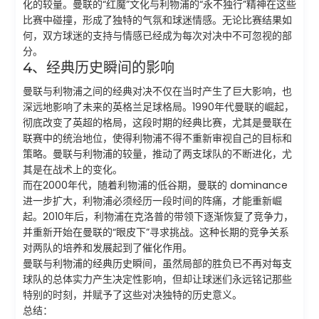
化的较量。曼联的“红魔”文化与利物浦的“永不独行”精神在这些
比赛中碰撞，形成了独特的气氛和球迷情感。无论比赛结果如
何，双方球迷的支持与情感已经成为每次对决中不可忽视的部
分。
4、经典历史瞬间的影响
曼联与利物浦之间的经典对决不仅在当时产生了巨大影响，也
深远地影响了未来的英格兰足球格局。1990年代曼联的崛起，
彻底改变了英超的格局，这段时期的经典比赛，尤其是曼联在
联赛中的统治地位，使得利物浦不得不重新审视自己的目标和
策略。曼联与利物浦的较量，推动了两支球队的不断进化，尤
其是在战术上的变化。
而在2000年代，随着利物浦的低谷期，曼联的 dominance
进一步扩大，利物浦必须经历一段时间的阵痛，才能重新崛
起。2010年后，利物浦在克洛普的带领下逐渐恢复了竞争力，
并重新开始在曼联的“眼皮下”寻求挑战。这种长期的竞争关系
对两队的培养和发展起到了催化作用。
曼联与利物浦的经典历史瞬间，虽然局部的胜负已不再对每支
球队的总体实力产生决定性影响，但却让球迷们永远铭记那些
特别的时刻，并赋予了这些对决独特的历史意义。
总结：