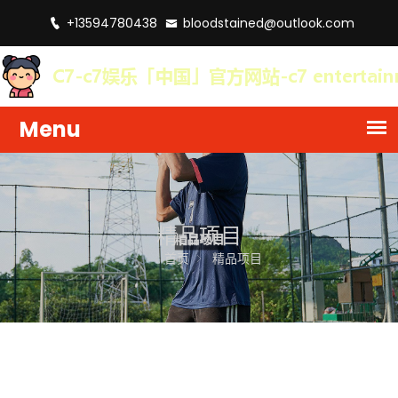
+13594780438
bloodstained@outlook.com
精品项目
首页
精品项目