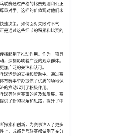
乓联赛通过严格的比赛规则和公正
尊重对手。这样的价值观对他们未
快速决策，如何面对失败时不气
正是通过这些细节的积累和比赛的
传播起到了推动作用。作为一项具
动，深刻影响着广泛的观众群体。
更加广泛的关注和认可。
乓球运动的支持和赞助中。通过赛
体育赛事举办提供了优质的场地保
济的推动起到了积极作用。
乓球等体育赛事的普及和发展。赛
提供了新的视角和思路，提升了中
断探索和创新，为赛事注入了更多
性上，成都乒乓联赛都做到了充分