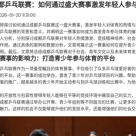
都乒乓联赛：如何通过盛大赛事激发年轻人参
26-01-20 11:31:00
将探讨如何通过成都乒乓联赛这一盛大赛事，激发年轻人对体育的热情与
乒乓联赛的背景和意义，并阐明这一赛事如何成为激发青年参与体育的催
入分析，分别探讨成都乒乓联赛对年轻人热情激发、竞技精神培养、社会
作用。通过具体的案例和数据分析，文章将展示这一赛事如何在提升青少
用。最后，文章将总结成都乒乓联赛对于社会、青年文化以及未来体育发
、赛事的影响力：打造青少年参与体育的平台
乒乓联赛作为一项备受瞩目的体育赛事，不仅吸引了众多乒乓球爱好者的
的平台。这一赛事的成功举办，激发了青少年对乒乓球项目的兴趣，帮助
事的推广，越来越多的青少年开始主动参与到乒乓球训练和比赛中，为他
的开放性与包容性使得年轻人能够在平等的竞技环境中展现自己的实力，
成都乒乓联赛通过举办公开赛、青少年组别等不同层次的比赛，让更多的
魅力。这样的机会不仅能够提升他们的竞技水平，还能增强他们的社会交