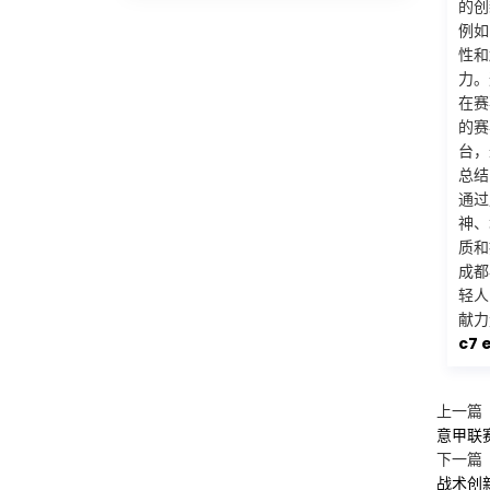
的创
例如
性和
力。
在赛
的赛
台，
总结
通过
神、
质和
成都
轻人
献力
c7 
上一篇
意甲联
下一篇
战术创