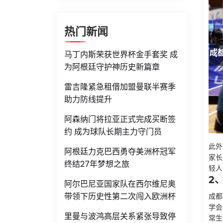
热门新闻
马丁内斯荣获世界杯金手套奖 成
为阿根廷守护神历史新篇章
雷吉隆紧急租借加盟曼联半赛季
助力防线提升
阿森纳门将拉亚正式完成买断签
约 成为球队长期主力守门员
此外
阿根廷力克巴西勇夺美洲杯冠军
家长
终结27年梦想之旅
轻人
2
阿尔巴尼亚国家队在西尔维尼奥
带领下历史性第二次闯入欧洲杯
成都
学会
里曼与波鸿高层关系紧张导致停
常生