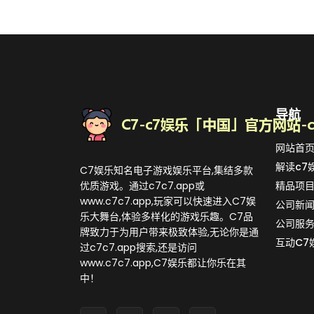
导航
网站首
解读c7
C7娱乐知名电子游戏娱乐平台,集结多款
优质游戏。通过c7c7.app或
精品项
www.c7c7.app,玩家可以快速进入C7娱
公司新
乐大舞台,体验多样化的游戏乐趣。C7品
公司服
牌致力于为用户带来极致体验,无论你是通
互动C7
过c7c7.app搜索,还是访问
www.c7c7.app,C7娱乐都让你乐在其
中！