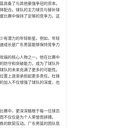
篮具备了与其他豪强争冠的资本。
体配合。球队的主力球员与替补球
度比赛中保持了足够的竞争力。这
少有潜力的年轻新星。例如，年轻
速成长是广东男篮能够保持竞争力
攻端的核心人物之一。他在比赛中
的防守和突破能力，成为了球队外
球队的未来充满了更多的可能性。
位置上逐渐承担起更多责任。杜锋
的加入不仅增强了球队的深度，也
比赛中，更深深植根于每一位球员
而不仅仅是为个人荣誉而拼搏。
练的默契互动。广东男篮的团队氛