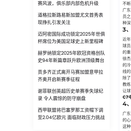
赛风波，俱乐部内部危机升级
不断
广东
道格拉斯路易斯加盟尤文首秀表
员之
现挣扎引发关注
种深
3
迈阿密国际成功锁定2025年世俱
近年
杯席位为美国足球史上新里程碑
球员
的重
赫罗纳锁定2025年欧冠资格创队
徐杰
史94年新篇章跃升欧洲顶级舞台
的冷
线的
贡多齐正式离开马赛加盟意甲拉
除了
齐奥开启新赛季征程
教练
谢菲联创英超历史单赛季失球纪
让球
C7
录 令人震惊的防守崩盘
4
西甲联盟将巴塞罗那工资帽下调
广东
至2.04亿欧元 面临财政压力挑战
的心
这种