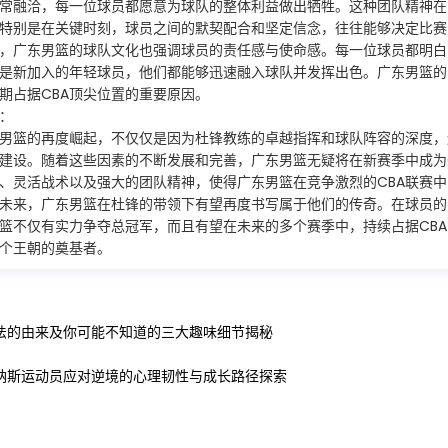
常融洽，每一位球员都愿意为球队的整体利益做出牺牲。这种团队精神在
特别是在关键时刻，球员之间的默契配合和坚定信念，往往能够决定比赛
，广东男篮的球队文化也强调球员的责任感与使命感。每一位球员都明白
是新加入的年轻球员，他们都能够迅速融入球队并发挥出色。广东男篮的
期占据CBA顶尖位置的重要原因。
：
男篮的再度崛起，不仅仅是因为杜锋教练的卓越指挥和球队阵容的深度，
建设。随着这些因素的不断发展和完善，广东男篮无疑将在新赛季中成为
、灵活战术以及强大的团队精神，使得广东男篮在竞争激烈的CBA联赛
未来，广东男篮在杜锋的带领下有望再度书写属于他们的传奇。在球员的
篮不仅有实力争夺总冠军，而且有望在未来的多个赛季中，持续占据CB
个王朝的奠基者。
法的由来及你可能不知道的三大趣味细节揭秘
纳斯运动员应对逆境的心理韧性与成长路径探索