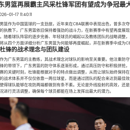
东男篮再展霸主风采杜锋军团有望成为争冠最
26-01-17 11:40:11
男篮作为中国篮球的一支劲旅，近年来在CBA联赛中表现出色，曾多次
的执教下，广东男篮依旧保持着强劲的战斗力，在新赛季中有望再度展现
。随着球队阵容的逐步完善、年轻球员的崛起以及教练团队的战略调整，
将从四个方面详细分析广东男篮为何能够再度崛起，并在新赛季中成为C
、杜锋的战术理念与团队建设
作为广东男篮的主教练，其战术理念对球队的影响至关重要。他注重防守
锋的带领下，广东男篮的防守体系逐渐形成，通过高压防守和积极拼抢，
赛的关键时刻，杜锋能根据对手的特点做出调整，从而让球队始终保持在
的战术体系并不仅仅依靠一两位球星，而是通过团队的配合来达到最佳效
使得球队能够在攻防两端都做到有条不紊。无论是外线投射的高效，还是
况进行灵活调整，确保每个球员都能在场上发挥出最大的潜力。