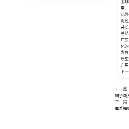
围非
用，
此外
将还
并长
总结
广东
化的
发展
展望
东男
下一
上一篇
帽子戏
下一篇
库普梅