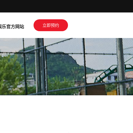
立即预约
娱乐官方网站