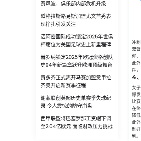
赛风波，俱乐部内部危机升级
道格拉斯路易斯加盟尤文首秀表
现挣扎引发关注
迈阿密国际成功锁定2025年世俱
冲刺
杯席位为美国足球史上新里程碑
双臂
仰，
赫罗纳锁定2025年欧冠资格创队
此外
史94年新篇章跃升欧洲顶级舞台
挥，
4
贡多齐正式离开马赛加盟意甲拉
齐奥开启新赛季征程
女子
爆发
谢菲联创英超历史单赛季失球纪
比赛
录 令人震惊的防守崩盘
在终
降低
西甲联盟将巴塞罗那工资帽下调
此外
至2.04亿欧元 面临财政压力挑战
制好
利。