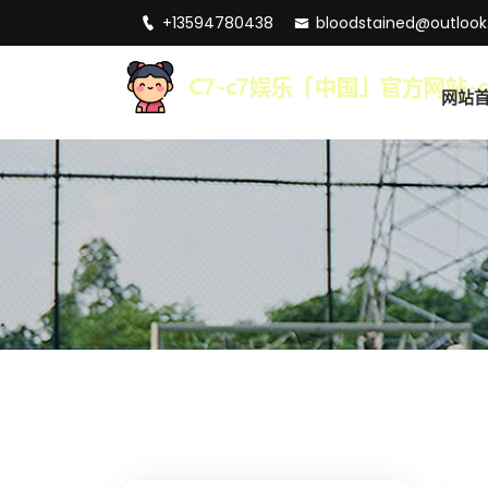
+13594780438
bloodstained@outloo
网站