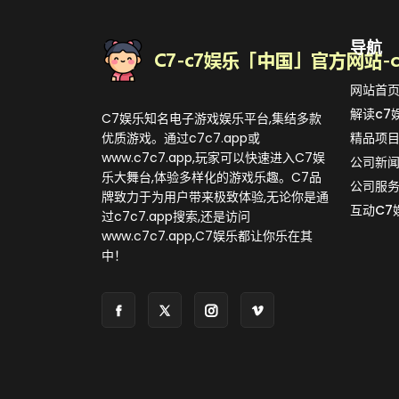
导航
网站首
解读c7
C7娱乐知名电子游戏娱乐平台,集结多款
优质游戏。通过c7c7.app或
精品项
www.c7c7.app,玩家可以快速进入C7娱
公司新
乐大舞台,体验多样化的游戏乐趣。C7品
公司服
牌致力于为用户带来极致体验,无论你是通
互动C7
过c7c7.app搜索,还是访问
www.c7c7.app,C7娱乐都让你乐在其
中！