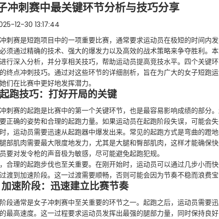
子冲刺赛中最关键环节分析与技巧分享
25-12-30 13:17:44
冲刺赛是短跑项目中的一项重要比赛，通常要求运动员在极短的时间内发
必须通过精确的技术、强大的爆发力以及高效的战术策略来争夺胜利。本
进行深入分析，并分享相关技巧，帮助运动员提高竞技水平。四个关键环
的终点冲刺技巧。通过对这些环节的详细剖析，旨在为广大的女子短跑运
她们在比赛中更好地发挥潜力。
、起跑技巧：打好开局的关键
冲刺赛的起跑是比赛中的第一个关键环节，也是最容易影响成绩的部分。
要正确的姿势和合理的起跑力量。如果运动员在起跑阶段失误，可能会失
时，运动员需要迅速从起跑器中爆发出来。常见的起跑方式是弯曲的蹬地
腿部肌肉需要最大限度地发力，尤其是大腿和臀部肌肉，这样才能确保快
员要对发令枪的声音极为敏感，尽可能避免起跑犯规。
，合理的起跑步伐也至关重要。在刚开始时，运动员可以通过几步小而快
过渡到加速阶段。这一过渡需要顺畅，否则可能会因为节奏不稳而浪费宝
、加速阶段：迅速建立比赛节奏
阶段通常是女子冲刺赛中至关重要的环节之一。起跑之后，运动员需要迅
的最高速度。这一过程要求运动员发挥出最强的腿部力量，同时保持良好