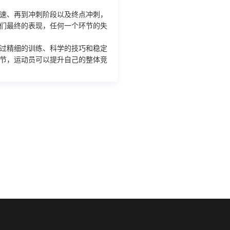
速、再到冲刺阶段以及终点冲刺，
们最终的表现，任何一个环节的失
过精细的训练、科学的技巧和稳定
节，运动员可以提升自己的整体竞