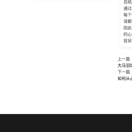
总结
通过
每个
误都
因此
的心
技状
上一篇
大马羽
下一篇
如何从