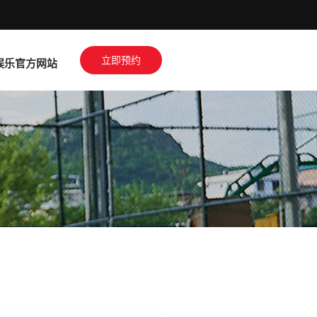
立即预约
娱乐官方网站