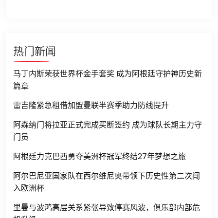
热门新闻
马丁内斯荣获世界杯金手套奖 成为阿根廷守护神历史新
篇章
雷吉隆紧急租借加盟曼联半赛季助力防线提升
阿森纳门将拉亚正式完成买断签约 成为球队长期主力守
门员
阿根廷力克巴西勇夺美洲杯冠军终结27年梦想之旅
阿尔巴尼亚国家队在西尔维尼奥带领下历史性第二次闯
入欧洲杯
里曼与波鸿高层关系紧张导致停赛风波，俱乐部内部危