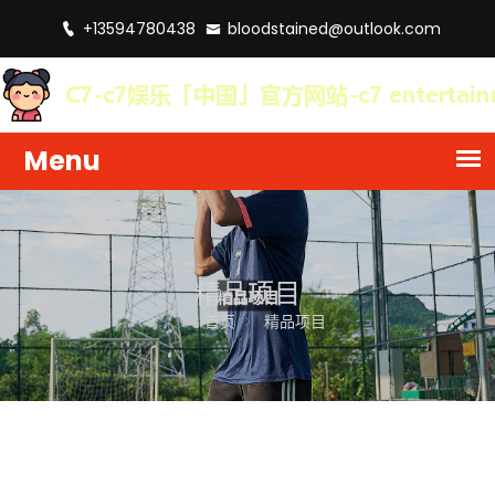
+13594780438
bloodstained@outlook.com
精品项目
首页
精品项目