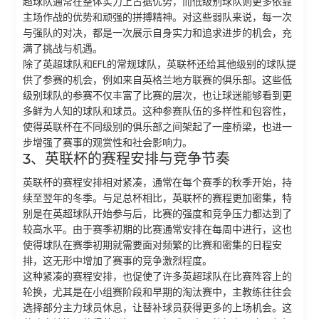
超球队通常在整体实力上占据优势，而低级别球队则更多依靠
主场作战的优势和顽强的拼搏精神。对这些弱队来说，每一次
与强队的对决，都是一次展示自身实力和追求进步的机会，充
满了挑战与机遇。
除了英超球队和EFL的常规球队，英联杯还给其他级别的球队提
供了参赛的机会，例如来自英格兰地方联赛的俱乐部。这些低
级别球队的参赛不仅丰富了比赛的层次，也让球迷能够看到更
多鲜为人知的球队和球员。这种参赛队伍的多样性和包容性，
使得英联杯在不同级别的俱乐部之间架起了一座桥梁，也进一
步增强了赛事的观赏性和社会影响力。
3、英联杯的赛程安排与竞争节奏
英联杯的赛程安排相对紧凑，通常在每个赛季的秋季开始，持
续至翌年的冬季。与足总杯相比，英联杯的赛程更加密集，特
别是在英超球队开始参与后，比赛的强度和竞争压力都达到了
较高水平。由于赛季初期的比赛通常安排在每周中进行，这也
使得球队在赛季初期就需要面对频繁的比赛和密集的日程安
排，这无形中增加了赛事的竞争激烈程度。
这种紧凑的赛程安排，也促使了许多英超球队在比赛阵容上的
轮换，尤其是在小组赛阶段和早期的淘汰赛中，主教练往往会
选择部分主力球员休息，让替补球员获得更多的上场机会。这