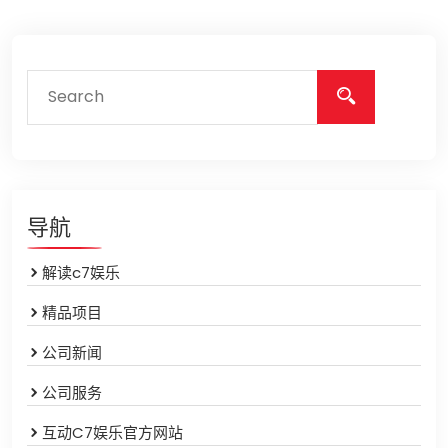
导航
解读c7娱乐
精品项目
公司新闻
公司服务
互动C7娱乐官方网站