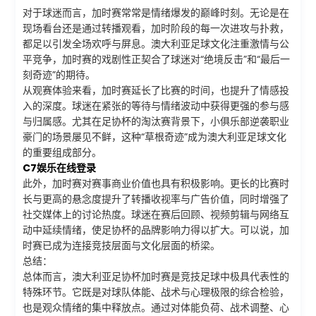
对于球迷而言，加时赛常常是情绪爆发的巅峰时刻。无论是在
现场看台还是通过转播观看，加时阶段的每一次进攻与扑救，
都足以引发全场欢呼与屏息。澳大利亚足球文化注重激情与公
平竞争，加时赛的戏剧性正契合了球迷对“绝境反击”和“最后一
刻奇迹”的期待。
从观赛体验来看，加时赛延长了比赛的时间，也提升了情感投
入的深度。球迷在紧张的等待与情绪波动中获得更强的参与感
与归属感。尤其在足协杯的淘汰赛背景下，小俱乐部逆袭职业
豪门的场景屡见不鲜，这种“草根奇迹”成为澳大利亚足球文化
的重要组成部分。
C7娱乐在线登录
此外，加时赛对赛事商业价值也具有积极影响。更长的比赛时
长与更高的悬念度提升了转播收视率与广告价值，同时增强了
社交媒体上的讨论热度。球迷在赛后回顾、视频剪辑与网络互
动中延续情绪，使足协杯的品牌影响力得以扩大。可以说，加
时赛已成为连接竞技层面与文化层面的桥梁。
总结：
总体而言，澳大利亚足协杯加时赛是竞技足球中极具代表性的
特殊环节。它既是对球队体能、战术与心理极限的综合检验，
也是观众情绪的集中释放点。通过对体能负荷、战术调整、心