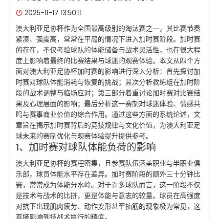
2025-11-17 13:50:11
澳大利亚足协杯作为全国最高级别的淘汰赛之一，其比赛节奏
紧凑、强度高，常常在平局的情况下进入加时赛阶段。加时赛
的存在，不仅考验球队的体能储备与战术灵活性，也在很大程
度上影响着最终的比赛结果与球迷的观赛体验。本文从四个方
面对澳大利亚足协杯加时赛的影响进行深入分析：首先探讨加
时赛对球队体能消耗与恢复的挑战；其次分析教练组在加时阶
段的战术调整与临场应对；第三部分着重讨论加时赛对比赛结
果及心理层面的影响；最后分析这一赛制对球迷体验、情感共
鸣与赛事商业价值的综合作用。通过这些方面的系统论述，文
章旨在揭示加时赛背后的竞技规律与文化价值，为澳大利亚足
球未来的赛制优化与观赛体验提升提供参考。
1、加时赛对球队体能负荷的影响
澳大利亚足协杯的赛程密集，且参赛队伍涵盖职业与半职业俱
乐部，球员体能水平存在差异。加时赛阶段的额外三十分钟比
赛，常常成为体能分水岭。对于许多球队而言，这一阶段不仅
是技术与战术的比拼，更是体能与意志的较量。球员在高强度
对抗下出现肌肉疲劳、动作变形甚至抽筋的现象极为常见，这
直接影响到技战术执行的精度。