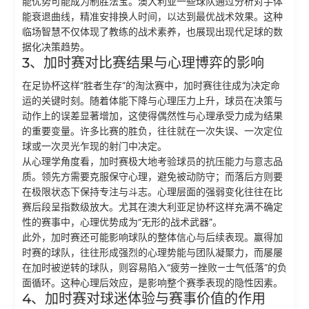
能优势可能成为制胜法宝。澳大利亚一些球队通过分析对手体
能衰退曲线，精准安排换人时间，以达到最优战术效果。这种
临场智慧不仅体现了教练的战术素养，也展现出现代足球的数
据化决策趋势。
3、加时赛对比赛结果与心理博弈的影响
在足协杯这样“胜者生存”的淘汰赛中，加时赛往往成为决定命
运的关键时刻。随着体能下降与心理压力上升，球员在决策与
动作上的误差显著增加，这使得偶然性与心理承受力成为结果
的重要变量。许多比赛的胜负，往往就在一次失误、一次定位
球或一次灵光乍现的射门中决定。
从心理学角度看，加时赛极大地考验球员的抗压能力与意志品
质。领先方需要克服保守心理，避免被动防守；而落后方则要
在极限状态下保持专注与斗志。心理层面的强弱变化往往在比
赛后段呈指数级放大。尤其在澳大利亚足协杯这样充满不确定
性的赛事中，心理优势成为“无形的战术武器”。
此外，加时赛还可能影响球队的整体信心与后续表现。赢得加
时赛的球队，往往形成强烈的心理势能与团队凝聚力，而屡屡
在加时被逆转的球队，则容易陷入“疲劳—挫败—士气低落”的负
面循环。这种心理后效应，是影响整个赛季表现的隐性因素。
4、加时赛对球迷体验与赛事价值的作用