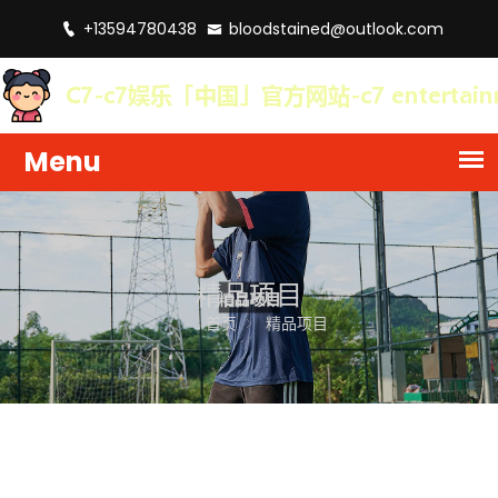
+13594780438
bloodstained@outlook.com
精品项目
首页
精品项目