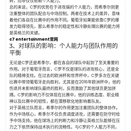
转，而非仅仅依赖个人能力。
总的来说，C罗的优势在于进攻端的个人能力，而希季尔则更
注重整体的团队配合与中场控制。两者在技术上的差异，意味
着他们各自在比赛中的作用不同。葡萄牙如果能依靠C罗的爆
发力取得领先，那么希季尔的稳定性和冷静处理比赛的能力将
是英格兰的关键。
c7 entertainment官网
3、对球队的影响：个人能力与团队作用的
平衡
无论是C罗还是希季尔，都在各自的球队中起到了至关重要的
作用。对于葡萄牙而言，C罗不仅是球队的进攻核心，还是全
队的精神支柱。在过去的欧洲杯和世界杯中，C罗多次在关键
比赛中带领葡萄牙走向胜利，尤其是在2016年欧洲杯中，他的
伤退并未影响球队最终的胜利，反而激励了其他球员更加拼
搏。C罗的影响力不仅体现在比赛中，他的训练态度、职业精
神以及比赛中的韧性，都在潜移默化地影响着队友。
对于英格兰队而言，希季尔的作用更加注重团队的整体协作。
作为中场核心，希季尔不仅负责调度进攻，还需要在防守时给
予中场支持。他在球场上的判断力和冷静让英格兰队能够在压
力之下依然保持战术执行的流畅性。与C罗的个人能力不同，