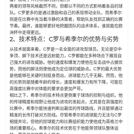
两者的领导风格截然不同，但都以不同的方式影响着各自的球
队。C罗更多的是通过激励和自己的表现带动全队，而希季尔
则是在比赛中充当着冷静的决策者，帮助队友找到正确的比赛
节奏。最终，谁能够更好地把握团队的战术体系，谁就能在欧
洲杯中走得更远。
2、技术特点：C罗与希季尔的优势与劣势
从技术层面来看，C罗是一名全面的进攻型球员。无论是空中
争顶、脚下技术还是远射能力，C罗都能在多种场合下展现自
己强大的进攻威胁。他的速度和爆发力使他在反击战中占据优
势，而他的脚法则使他成为定位球的威胁点。C罗的最大优势
是他能够在关键时刻挺身而出，进球能力几乎无解。然而，他
的劣势则是随着年龄的增长，速度和爆发力有所下降，可能在
高强度比赛中对体能的要求会更加严苛。
相比之下，希季尔的技术特点更侧重于球场的控制与组织。他
的传球精度和视野让他成为进攻的发起点，尤其是在高强度的
比赛中，希季尔能快速判断出最佳的传球路线，并且能够通过
精准的长传打破对方防线。尽管希季尔的进球能力无法与C罗
相提并论，但他的控球能力和比赛组织能力使他成为英格兰中
场的重要核心。希季尔的技术优势在于他能带领球队整体运