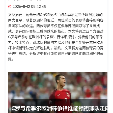
2025-11-12 09:42:49
文章摘要：葡萄牙的C罗和英格兰的希季尔是当今欧洲足球的
两大巨星，随着欧洲杯的临近，两位球员的表现将直接影响各
自国家队的命运。两位球员不仅在俱乐部层面取得了显著成
就，更在国际赛场上成为球队的核心。本文将通过四个方面对
C罗与希季尔在欧洲杯的争锋进行详细探讨，分析他们的领导
力、技术特点、对球队的影响力以及他们是否能够在本届欧洲
杯中领衔球队走向辉煌胜利。最终，文章将对这两位球员的竞
争进行总结，分析谁更有可能带领自己的球队走向欧洲杯的荣
耀。