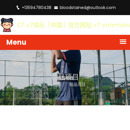
+13594780438
bloodstained@outlook.com
精品项目
首页
精品项目