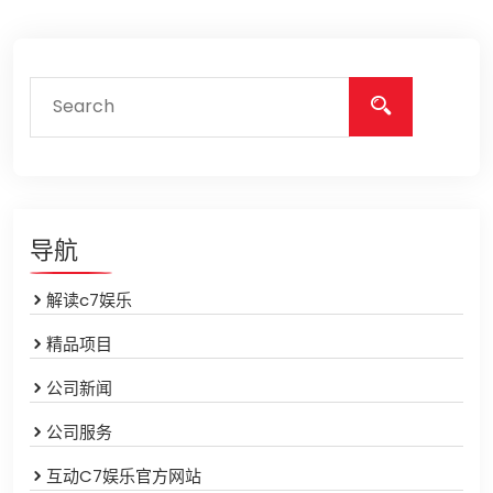
导航
解读c7娱乐
精品项目
公司新闻
公司服务
互动C7娱乐官方网站