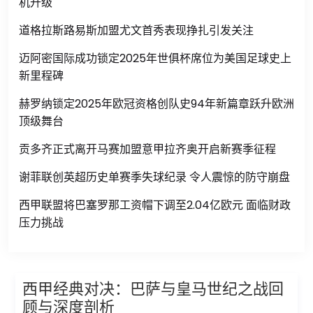
机升级
道格拉斯路易斯加盟尤文首秀表现挣扎引发关注
迈阿密国际成功锁定2025年世俱杯席位为美国足球史上
新里程碑
赫罗纳锁定2025年欧冠资格创队史94年新篇章跃升欧洲
顶级舞台
贡多齐正式离开马赛加盟意甲拉齐奥开启新赛季征程
谢菲联创英超历史单赛季失球纪录 令人震惊的防守崩盘
西甲联盟将巴塞罗那工资帽下调至2.04亿欧元 面临财政
压力挑战
西甲经典对决：巴萨与皇马世纪之战回
顾与深度剖析