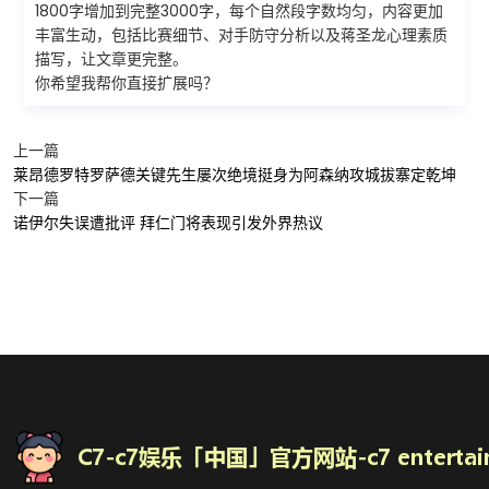
1800字增加到完整3000字，每个自然段字数均匀，内容更加
丰富生动，包括比赛细节、对手防守分析以及蒋圣龙心理素质
描写，让文章更完整。
你希望我帮你直接扩展吗？
上一篇
莱昂德罗特罗萨德关键先生屡次绝境挺身为阿森纳攻城拔寨定乾坤
下一篇
诺伊尔失误遭批评 拜仁门将表现引发外界热议