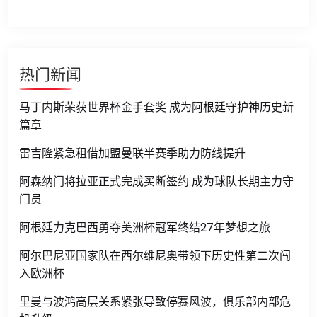
热门新闻
马丁内斯荣获世界杯金手套奖 成为阿根廷守护神历史新
篇章
雷吉隆紧急租借加盟曼联半赛季助力防线提升
阿森纳门将拉亚正式完成买断签约 成为球队长期主力守
门员
阿根廷力克巴西勇夺美洲杯冠军终结27年梦想之旅
阿尔巴尼亚国家队在西尔维尼奥带领下历史性第二次闯
入欧洲杯
里曼与波鸿高层关系紧张导致停赛风波，俱乐部内部危