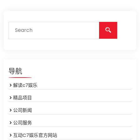
导航
解读c7娱乐
精品项目
公司新闻
公司服务
互动C7娱乐官方网站