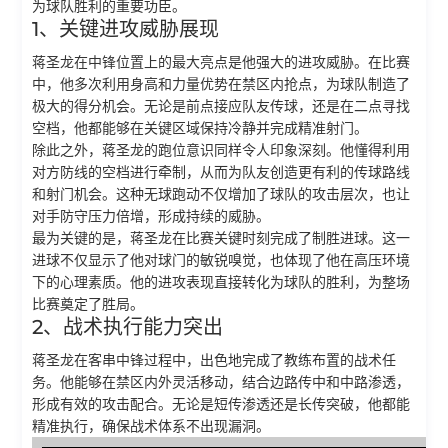
为球队胜利的重要功臣。
1、关键进攻威胁展现
蒋圣龙在中锋位置上的最大亮点是他强大的进攻威胁。在比赛
中，他多次利用身高和力量优势在禁区内抢点，为球队制造了
极大的得分机会。无论是前点接应队友传球，还是在二点寻找
空档，他都能够在关键区域保持冷静并完成精准射门。
除此之外，蒋圣龙的跑位意识同样令人印象深刻。他懂得利用
对方防线的空档进行牵制，从而为队友创造更有利的传球路线
和射门机会。这种无球跑动不仅增加了球队的攻击层次，也让
对手防守压力倍增，形成持续的威胁。
最为关键的是，蒋圣龙在比赛关键时刻完成了制胜进球。这一
进球不仅显示了他对球门的敏锐嗅觉，也体现了他在高压环境
下的心理素质。他的进攻表现直接转化为球队的胜利，为整场
比赛奠定了胜局。
2、战术执行能力突出
蒋圣龙在客串中锋过程中，出色地完成了教练布置的战术任
务。他能够在禁区内外灵活移动，结合边路传中和中路渗透，
形成有效的攻击配合。无论是短传渗透还是长传突破，他都能
精准执行，确保战术体系不出现漏洞。