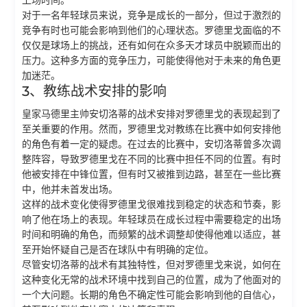
上场时间。
对于一名年轻球员来说，竞争是成长的一部分，但过于激烈的
竞争有时也可能会影响到他们的心理状态。罗德里戈面临的不
仅仅是球场上的挑战，还有如何在众多天才球员中脱颖而出的
压力。这种多方面的竞争压力，可能使得他对于未来的角色更
加迷茫。
3、教练战术安排的影响
皇家马德里主帅安切洛蒂的战术安排对罗德里戈的表现起到了
至关重要的作用。然而，罗德里戈对教练在比赛中如何安排他
的角色有着一定的疑虑。在过去的比赛中，安切洛蒂曾多次调
整阵容，导致罗德里戈在不同的比赛中担任不同的位置。有时
他被安排在中锋位置，但有时又被推到边路，甚至在一些比赛
中，他并未首发出场。
这样的战术变化使得罗德里戈很难找到稳定的状态和节奏，影
响了他在场上的表现。年轻球员在成长过程中需要稳定的出场
时间和明确的角色，而频繁的战术调整却使得他难以适应，甚
至开始怀疑自己是否在球队中有明确的定位。
尽管安切洛蒂的战术有其独特性，但对罗德里戈来说，如何在
这种变化无常的战术环境中找到自己的位置，成为了他面对的
一个大问题。长期的角色不确定性可能会影响到他的自信心，