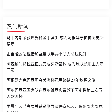
热门新闻
马丁内斯荣获世界杯金手套奖 成为阿根廷守护神历史新
篇章
雷吉隆紧急租借加盟曼联半赛季助力防线提升
阿森纳门将拉亚正式完成买断签约 成为球队长期主力守
门员
阿根廷力克巴西勇夺美洲杯冠军终结27年梦想之旅
阿尔巴尼亚国家队在西尔维尼奥带领下历史性第二次闯
入欧洲杯
里曼与波鸿高层关系紧张导致停赛风波，俱乐部内部危