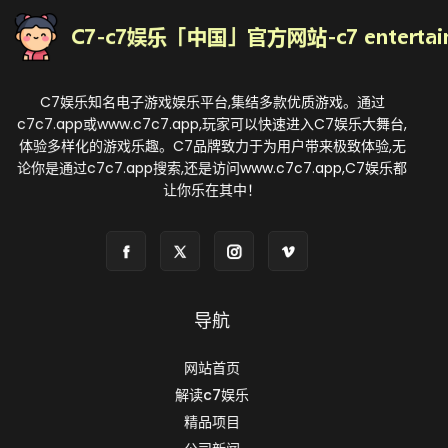
C7娱乐知名电子游戏娱乐平台,集结多款优质游戏。通过
c7c7.app或www.c7c7.app,玩家可以快速进入C7娱乐大舞台,
体验多样化的游戏乐趣。C7品牌致力于为用户带来极致体验,无
论你是通过c7c7.app搜索,还是访问www.c7c7.app,C7娱乐都
让你乐在其中！
导航
网站首页
解读c7娱乐
精品项目