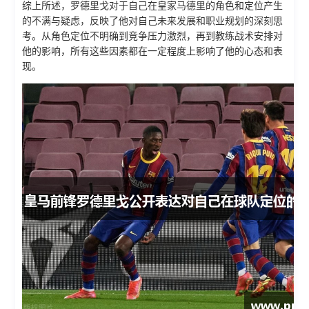
综上所述，罗德里戈对于自己在皇家马德里的角色和定位产生
的不满与疑虑，反映了他对自己未来发展和职业规划的深刻思
考。从角色定位不明确到竞争压力激烈，再到教练战术安排对
他的影响，所有这些因素都在一定程度上影响了他的心态和表
现。