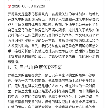
2026-06-08 11:23:29
罗德里戈是皇家马德里队内一名备受关注的年轻前锋，随着其
在球队中的表现逐渐突出，他的个人发展和在球队中的定位也
成为了球迷和媒体热议的话题。近期，罗德里戈公开表达了对
自己在皇马的定位和角色的不满与疑虑，尤其是关于教练如何
安排他在场上的位置以及与其他球员的竞争。本文将从四个方
面详细分析罗德里戈的公开言论，并探讨他的疑虑对球队和个
人发展的影响。首先，我们将从他对自己角色不明确的困惑入
手；接着分析他与其他进攻球员的竞争压力；然后探讨教练战
术安排对他的影响；最后，讨论罗德里戈未来可能的职业走向
与选择。
1、对自己角色定位的不满
罗德里戈的主要疑虑之一是自己在皇家马德里的角色不够明
确。作为一名年轻的前锋，他希望能够在场上承担更多的责
任，无论是在进攻端还是组织进攻上。但在过去的一段时间
里，罗德里戈发现自己经常被安排在边路位置，而非他最擅长
的中路。这样的位置安排让他感到有些迷茫，因为在边路，虽
然能够接触到更多的球，但他的进攻威胁并未完全发挥出来。
在他的眼中，自己更适合扮演一个能直接威胁对方防线的角