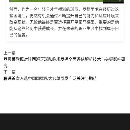
然而，作为一名年轻且才华横溢的球员，罗德里戈在经历过这
些困境后，仍然有机会通过不断提升自己的能力和适应环境来
改变现状。无论他最终是否选择离开皇家马德里，重要的是他
能从这些经历中获得成长，并在未来的职业生涯中找到属于自
己的位置。
上一篇
登贝莱欧冠对阵西班牙球队临场发挥全面评估解析技术与关键影响研
究
下一篇
程进首次入选中国国家队大名单引发广泛关注与期待