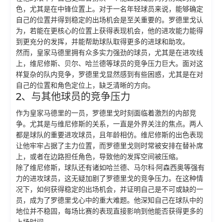
色，尤其是在中锋位置上。对于一名年轻球员来说，能够确定
自己的位置并得到稳定的出场机会是至关重要的。罗德里戈认
为，若能在更核心的位置上获得表现机会，他的进攻能力能得
到更充分的发挥，并能帮助球队取得更多的进球和助攻。
然而，皇家马德里拥有众多实力强劲的球员，尤其是在进攻线
上，维尼修斯、贝尔、哈兰德等球员的竞争压力巨大。面对这
样复杂的队内竞争，罗德里戈显然感到有些困惑，尤其是在对
自己的位置和角色定位上，缺乏清晰的方向。
2、与其他球员的竞争压力
作为皇家马德里的一员，罗德里戈时刻面临着激烈的内部竞
争。尤其是与维尼修斯的关系，一直是外界关注的焦点。两人
都是球队的重要进攻球员，且年龄相仿。维尼修斯的出色表现
让他牢牢占据了主力位置，而罗德里戈则时常被安排在替补席
上，或者在边路担任角色，导致他的发挥空间被压缩。
除了维尼修斯，球队还有诸如哈兰德、马尔科·阿森西奥等强有
力的进攻球员，这无疑加剧了罗德里戈的竞争压力。在这种情
况下，如何获得稳定的出场机会，并证明自己是不可或缺的一
员，成为了罗德里戈心中的重大难题。他深知自己在球队中的
地位并不稳固，每场比赛的表现直接影响到他能否获得更多的