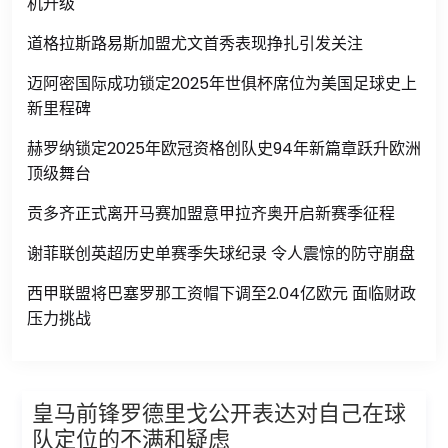
机升级
道格拉斯路易斯加盟尤文首秀表现挣扎引发关注
迈阿密国际成功锁定2025年世俱杯席位为美国足球史上
新里程碑
赫罗纳锁定2025年欧冠资格创队史94年新篇章跃升欧洲
顶级舞台
贡多齐正式离开马赛加盟意甲拉齐奥开启新赛季征程
谢菲联创英超历史单赛季失球纪录 令人震惊的防守崩盘
西甲联盟将巴塞罗那工资帽下调至2.04亿欧元 面临财政
压力挑战
皇马前锋罗德里戈公开表达对自己在球
队定位的不满和疑虑