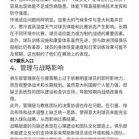
容易出现体能不足或伤病隐患。体能下降直接影响技术发挥和
防守强度。
环境适应问题同样明显。加拿大的气候条件与意大利差异巨
大，寒冷或高湿度天气对球员体能和比赛状态产生影响。长期
在不同环境中比赛，球员适应能力成为制约战绩的重要因素。
此外，球队训练设施和康复体系虽然先进，但与欧洲顶级俱乐
部相比仍有差距，球员的身体恢复速度和日常训练效果可能不
及预期，这也制约了他们在赛场上的表现。
C7娱乐入口
4、管理与战略影响
俱乐部管理层在引援策略上过于依赖明星球员的即时影响力，
而忽视整体战术和长期规划。虽然意大利国脚个人能力强，但
缺乏系统性的团队建设和青训支持，导致短期内战绩改善有
限。
此外，管理层与教练团队的决策协调也存在问题。在引援、排
兵布阵和战术调整上缺乏统一思路，使得意大利球员未能完全
融入球队战略，从而影响比赛结果。
战略层面的欠缺还表现在心理建设和团队文化塑造上。俱乐部
未能建立充分的支持体系来帮助新球员适应环境和融入团队，