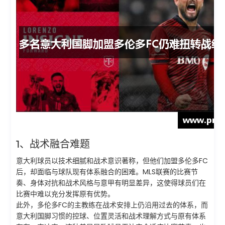
1、战术融合难题
意大利球员以技术细腻和战术意识著称，但他们加盟多伦多FC
后，却面临与球队现有体系融合的困难。MLS联赛的比赛节
奏、身体对抗和战术风格与意甲有明显差异，这使得球员们在
比赛中难以充分发挥原有优势。
此外，多伦多FC的主教练在战术安排上仍沿用过去的体系，而
意大利国脚习惯的控球、位置灵活和战术理解方式与原有体系