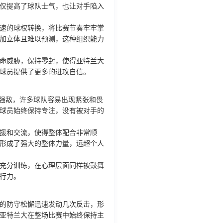
仅提高了球队士气，也让对手陷入
速的球权转换，将比赛节奏牢牢掌
加立体且难以预测，这种组织能力
命威胁，保持零封，使得亚特兰大
球员提供了更多的进攻自信。
的强敌，许多球队容易出现紧张和畏
球员始终保持专注，没有被对手的
援和交流，使得整体配合非常顺
形成了强大的整体力量，远超个人
充分训练，在心理层面同样被鼓舞
行力。
的防守松懈迅速发动几次反击，形
亚特兰大在整场比赛中始终保持主