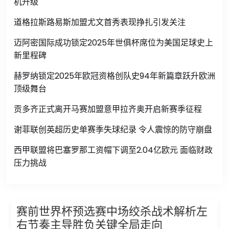
机升级
道格拉斯路易斯加盟尤文首秀表现挣扎引发关注
迈阿密国际成功锁定2025年世俱杯席位为美国足球史上
新里程碑
赫罗纳锁定2025年欧冠资格创队史94年新篇章跃升欧洲
顶级舞台
贡多齐正式离开马赛加盟意甲拉齐奥开启新赛季征程
谢菲联创英超历史单赛季失球纪录 令人震惊的防守崩盘
西甲联盟将巴塞罗那工资帽下调至2.04亿欧元 面临财政
压力挑战
赛前世界杯预选赛中场绞杀战术解析左
右节奏主导胜负关键全局走向