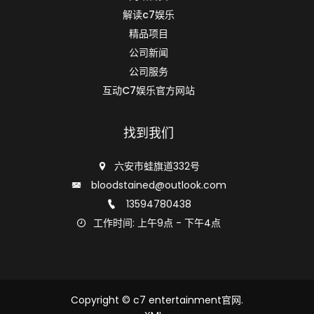
解读c7娱乐
精品项目
公司新闻
公司服务
互动C7娱乐官方网站
找到我们
六安市蛙旗道332号
bloodstained@outlook.com
13594780438
工作时间: 上午9点 - 下午4点
Copyright ©
c7 entertainment官网
.