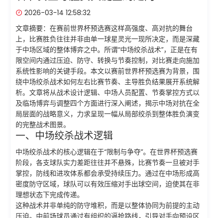
2026-03-14 12:58:32
文章摘要：在赛前世界杯预选赛这样高强度、高对抗的舞台
上，比赛胜负往往并非由单一球星灵光一现所决定，而是深藏
于中场区域的整体博弈之中。所谓“中场绞杀战术”，正是在有
限空间内通过压迫、防守、转换与节奏控制，对比赛走向施加
系统性影响的关键手段。本文以赛前世界杯预选赛为背景，围
绕中场绞杀战术如何左右比赛节奏、主导胜负结果展开系统解
析。文章将从战术设计逻辑、中场人员配置、节奏掌控方式以
及临场博弈与调整四个方面进行深入阐述，揭示中场对抗在全
局层面的战略意义，力求呈现一幅从局部绞杀到整体胜负演变
的完整战术图景。
一、中场绞杀战术逻辑
中场绞杀战术的核心逻辑在于“限制与争夺”。在世界杯预选赛
阶段，各支球队实力差距往往并不悬殊，比赛节奏一旦被对手
掌控，防线和进攻体系都会承受持续压力。通过在中场形成高
密度防守区域，球队可以有效压缩对手出球空间，迫使其在非
理想状态下完成传递。
这种战术并非单纯的防守堆积，而是以整体协同为前提的主动
压迫。中前场球员通过有组织的逼抢路线，引导对手向预设区