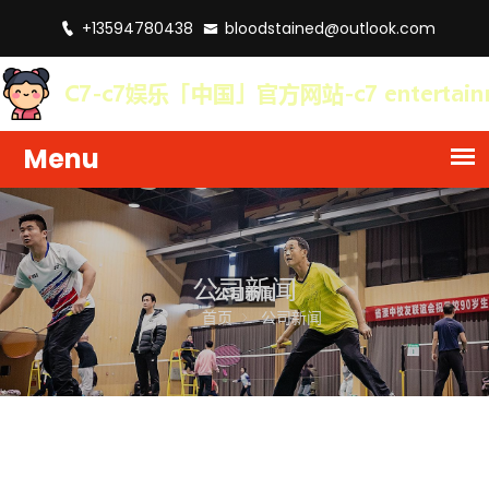
+13594780438
bloodstained@outlook.com
公司新闻
首页
公司新闻