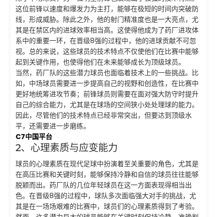
这位前锋以速度和爆发力为主打，能够在极短的时间内突破防
线，形成威胁。除此之外，他的射门精准度也是一大亮点，尤
其是在禁区内的进球效率相当高。这使得他成为了药厂进攻体
系中的重要一环，在晋级8强的过程中，他的进球贡献不可忽
视。总的来说，这些球员的技术特点不仅使他们在比赛中能够
起到关键作用，也使得他们在未来能够成长为顶级球员。
当然，药厂队的这些潜力球员也面临着技术上的一些挑战。比
如，中场球员需要进一步提高自己的视野和创造性，在比赛中
更好地统筹进攻节奏；前锋球员则需要在面对强大防守时提升
自己的综合能力，尤其是在球场的空间狭小处处理球的能力。
因此，尽管他们的技术特点已经非常突出，但要达到顶级水
平，还需要进一步磨练。
C7中国平台
2、心理素质与应变能力
球员的心理素质在现代足球中扮演着至关重要的角色，尤其是
在高压比赛和关键时刻，能够保持冷静和自信的球员往往能够
脱颖而出。药厂队的几位年轻球员在这一方面表现得相当出
色。在晋级8强的过程中，球队多次面临强大对手的挑战，尤
其是在一场场艰难的比赛中，球员们的心理素质得到了考验。