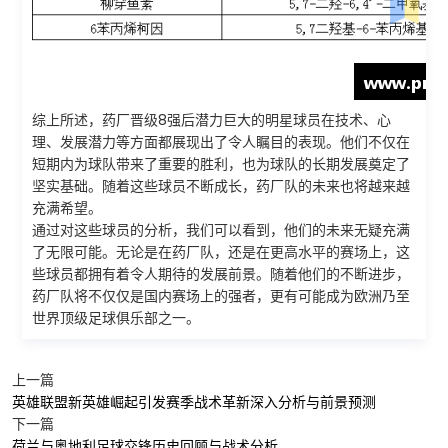
综上所述，药厂晋级8强后潜力巨大的明星球员在技术、心
理、发展潜力等方面都展现出了令人瞩目的表现。他们不仅在
短期内为球队带来了重要的胜利，也为球队的长期发展奠定了
坚实基础。随着这些球员不断成长，药厂队的未来也将越来越
充满希望。
通过对这些球员的分析，我们可以看到，他们的未来无疑充满
了无限可能。无论是在药厂队，还是在更高水平的赛场上，这
些球员都拥有着令人期待的发展前景。随着他们的不断进步，
药厂队将不仅仅是国内赛场上的强者，更有可能成为欧洲乃至
世界顶级足球俱乐部之一。
上一篇
英雄联盟新英雄崛起引发赛季战术革新深入分析与前景预测
下一篇
荷兰与奥地利足球交锋历史回顾与战术分析