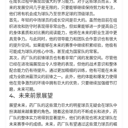
在成长过程中展现出强大的学习能力。对于这些球员而言，未
来的发展空间几乎是无限的，只要能够继续保持努力和专注，
他们将有机会成为球队乃至世界足球的顶级球员。
首先，年轻的中场球员的成长空间是巨大的。虽然他目前在组
织进攻和防守时表现得非常出色，但如果能够进一步提高自己
的身体素质和对比赛的阅读能力，他将在未来的职业生涯中更
具竞争力。与此同时，他的领导能力和团队合作意识也有很大
的提升空间。如果能够在未来的赛季中继续积累经验，他极有
可能成为球队的核心中场，甚至成为国家队的常客。
其次，药厂队的前锋球员也有着非常广阔的发展空间。尽管他
已经在进攻端展现出令人惊艳的表现，但他的战术意识和整体
配合能力仍有待提升。通过更加精细的训练，他有可能在未来
成为全欧洲最顶尖的前锋之一。此外，他的体能和爆发力使得
他在竞争激烈的环境中拥有巨大的优势，只要继续加强细节打
磨，未来可期。
4、未来前景展望
展望未来，药厂队的这些潜力巨大的明星球员无疑会在球队中
扮演越来越重要的角色。随着这些球员的不断成长和进步，药
厂队的整体实力将得到显著提升，他们的表现也将决定球队在
未来赛季中的成绩。未来，药厂队有望通过这些潜力球员的崛