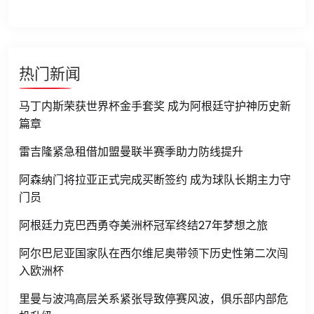
热门新闻
马丁内斯荣获世界杯金手套奖 成为阿根廷守护神历史新
篇章
雷吉隆紧急租借加盟曼联半赛季助力防线提升
阿森纳门将拉亚正式完成买断签约 成为球队长期主力守
门员
阿根廷力克巴西勇夺美洲杯冠军终结27年梦想之旅
阿尔巴尼亚国家队在西尔维尼奥带领下历史性第二次闯
入欧洲杯
里曼与波鸿高层关系紧张导致停赛风波，俱乐部内部危