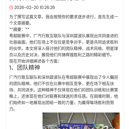
2026-02-20 10:26:26
为了撰写这篇文章，我会按照你的要求逐步进行，首先生成一
个文章摘要。
**摘要：**
粤超联赛中，广汽行致互联队与深圳碧波队展现出共同奋进的
壮丽画面。他们在场上不仅仅是竞争对手，更是共同追求胜利
的伙伴。本文将深入探讨他们的团队精神、战术风格、明星球
员以及历史对决，展现他们共铸辉煌胜利之路的精彩细节。
现在开始详细阐述各个方面：
1、团队精神
广汽行致互联队和深圳碧波队在粤超联赛中展现出了令人瞩目
的团队精神。他们不仅在比赛中相互竞争，更在场下相互扶
持、共同进步。这种精神不仅体现在他们的团队训练和比赛策
略上，还体现在他们对联赛和球迷的责任感。在困难时期，他
们始终如一地展现出团结一致的力量，为赢得每场胜利而努
力。