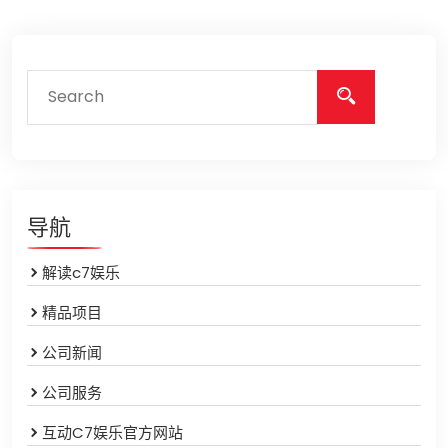
导航
解读c7娱乐
精品项目
公司新闻
公司服务
互动C7娱乐官方网站