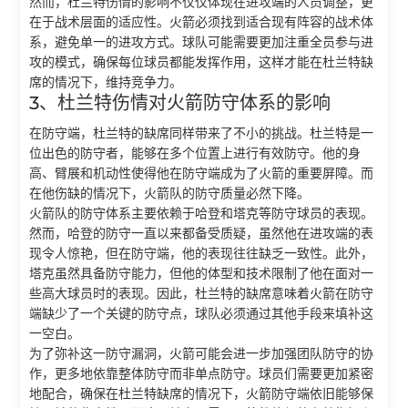
然而，杜兰特伤情的影响不仅仅体现在进攻端的人员调整，更
在于战术层面的适应性。火箭必须找到适合现有阵容的战术体
系，避免单一的进攻方式。球队可能需要更加注重全员参与进
攻的模式，确保每位球员都能发挥作用，这样才能在杜兰特缺
席的情况下，维持竞争力。
3、杜兰特伤情对火箭防守体系的影响
在防守端，杜兰特的缺席同样带来了不小的挑战。杜兰特是一
位出色的防守者，能够在多个位置上进行有效防守。他的身
高、臂展和机动性使得他在防守端成为了火箭的重要屏障。而
在他伤缺的情况下，火箭队的防守质量必然下降。
火箭队的防守体系主要依赖于哈登和塔克等防守球员的表现。
然而，哈登的防守一直以来都备受质疑，虽然他在进攻端的表
现令人惊艳，但在防守端，他的表现往往缺乏一致性。此外，
塔克虽然具备防守能力，但他的体型和技术限制了他在面对一
些高大球员时的表现。因此，杜兰特的缺席意味着火箭在防守
端缺少了一个关键的防守点，球队必须通过其他手段来填补这
一空白。
为了弥补这一防守漏洞，火箭可能会进一步加强团队防守的协
作，更多地依靠整体防守而非单点防守。球员们需要更加紧密
地配合，确保在杜兰特缺席的情况下，火箭防守端依旧能够保