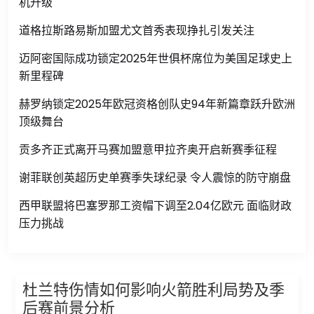
机升级
道格拉斯路易斯加盟尤文首秀表现挣扎引发关注
迈阿密国际成功锁定2025年世俱杯席位为美国足球史上
新里程碑
赫罗纳锁定2025年欧冠资格创队史94年新篇章跃升欧洲
顶级舞台
贡多齐正式离开马赛加盟意甲拉齐奥开启新赛季征程
谢菲联创英超历史单赛季失球纪录 令人震惊的防守崩盘
西甲联盟将巴塞罗那工资帽下调至2.04亿欧元 面临财政
压力挑战
杜兰特伤情如何影响火箭胜利局势及季
后赛前景分析