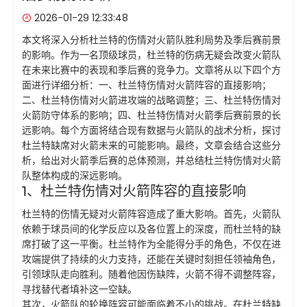
2026-01-29 12:33:48
本文将深入分析杜兰特的伤情对火箭队胜利局势及季后赛前景
的影响。作为一名顶级球员，杜兰特的伤病无疑会改变火箭队
在未来比赛中的表现和季后赛的竞争力。文章将从以下四个方
面进行详细分析：一、杜兰特伤情对火箭阵容的直接影响；
二、杜兰特伤情对火箭进攻端的战略调整；三、杜兰特伤情对
火箭防守体系的影响；四、杜兰特伤情对火箭季后赛前景的长
远影响。每个方面将结合现有数据与火箭队的战术分析，探讨
杜兰特缺席对火箭未来的可能影响。最终，文章会结合这些分
析，给出对火箭季后赛的总体预测，并总结杜兰特伤情对火箭
队整体构成的深远影响。
1、杜兰特伤情对火箭阵容的直接影响
杜兰特的伤情无疑对火箭阵容造成了重大影响。首先，火箭队
依赖于球员间的化学反应以及各位置上的深度，而杜兰特的缺
席打破了这一平衡。杜兰特作为全能得分手的角色，不仅在进
攻端提供了持续的火力支持，还能在关键时刻担任领袖角色，
引领球队走向胜利。随着他因伤缺阵，火箭不得不调整阵容，
寻找替代者填补这一空缺。
其次，火箭队的轮换阵容可能面临着不小的挑战。在杜兰特缺