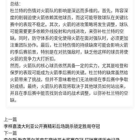
总结：
杜兰特的伤情对火箭队的影响是深远而多维的。首先，阵容深
度的削弱迫使火箭依赖其他球员，而这可能导致球队在关键比
赛中的表现不稳定。其次，火箭的进攻策略将发生调整，球队
可能需要更多依赖外线投射和内线进攻，来弥补杜兰特的空
缺。同时，防守体系的变化使得火箭在面对强队时，必须更加
注重团队协作。最后，杜兰特伤情的持续缺席可能会影响火箭
的季后赛前景，特别是在对抗强敌时，缺乏他这样的球员将使
火箭的竞争力大打折扣。
然而，火箭队的核心球员依然具备一定的实力，尤其是哈登和
保罗的表现可能成为火箭季后赛的关键。杜兰特的缺席虽然给
火箭带来了挑战，但并不意味着他们无法继续在季后赛中争取
好成绩。最终，火箭队的表现将取决于其他球员如何站出来，
并且在季后赛中能否找到合适的战术调整，以弥补杜兰特的空
缺。
上一篇
李梓嘉澳大利亚公开赛精彩后场跳杀锁定胜局夺冠
下一篇