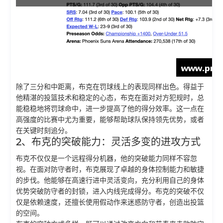
除了三分和中距离，布克在罚球线上的表现同样出色。得益于
他精湛的投篮技术和稳定的心态，布克在面对对方犯规时，总
能稳稳地将罚球命中，进一步提高了他的得分效率。这一点在
高强度的比赛中尤为重要，能够帮助球队保持领先优势，或者
在关键时刻追分。
2、布克的突破能力：灵活多变的进攻方式
布克不仅仅是一个远程得分机器，他的突破能力同样不容忽
视。在面对防守者时，布克展现了卓越的身体控制能力和敏捷
的步伐。他能够在高速行进中灵活变向，充分利用自己的身体
优势突破防守者的封锁，进入内线完成得分。布克的突破不仅
仅是依赖速度，还擅长使用假动作来迷惑防守者，创造出投篮
的空间。