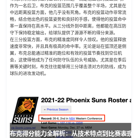
作为一名后卫，布克的投篮范围几乎覆盖整个半场，尤其是在
中远距离投篮方面，他几乎没有死角。布克的投篮动作非常流
畅，结合他出色的投篮姿势和良好的手感，使得他的投篮命中
率一直保持在高水平。从三分线外到中距离，他都能在高压防
守下保持稳定输出，给球队提供了源源不断的得分来源。
在三分投篮方面，布克的精准度同样令人惊叹。他的投篮释放
速度非常快，并且具有极高的命中率。无论是站在弧顶还是侧
翼，布克总能通过精准的跑位和有效的投篮节奏找到空位机
会，这使得他成为了任何防守队伍的头号威胁。尤其是在季后
赛等关键时刻，布克往往能够用三分球击溃对方的防线，成为
球队的进攻发动机。