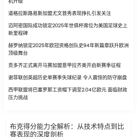
机升级
道格拉斯路易斯加盟尤文首秀表现挣扎引发关注
迈阿密国际成功锁定2025年世俱杯席位为美国足球史上
新里程碑
赫罗纳锁定2025年欧冠资格创队史94年新篇章跃升欧洲
顶级舞台
贡多齐正式离开马赛加盟意甲拉齐奥开启新赛季征程
谢菲联创英超历史单赛季失球纪录 令人震惊的防守崩盘
西甲联盟将巴塞罗那工资帽下调至2.04亿欧元 面临财政
压力挑战
布克得分能力全解析：从技术特点到比
赛表现的深度剖析