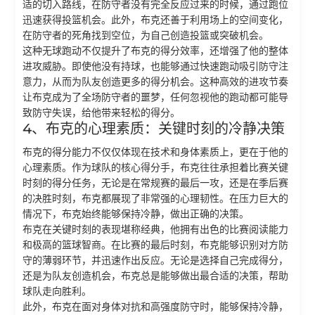
适的切入路线，在防守者没有完全反应过来的时候，通过跑位
迅速获得投篮机会。此外，布克还善于利用场上的空间变化，
在防守者的死角找到空位，为自己创造投篮或突破机会。
这种无球跑动不仅提升了布克的得分效率，还增强了他的整体
进攻威胁。即使他没有持球，也能够通过快速跑动吸引防守注
意力，从而为队友创造更多的得分机会。这种高效的进攻节奏
让布克成为了全场防守者的噩梦，任何忽视他的跑动都可能导
致防守失误，给他带来轻松的得分。
4、布克的心理素质：关键时刻的冷静决策
布克的得分能力不仅仅体现在技术和身体素质上，更在于他的
心理素质。作为球队的核心得分手，布克往往承担着比赛关键
时刻的得分任务，无论是在常规赛的最后一攻，还是在季后赛
的决胜时刻，布克都展现了非常强的心理韧性。在压力巨大的
情况下，布克始终能够保持冷静，做出正确的决策。
布克在关键时刻的表现堪称经典，他拥有出色的比赛阅读能力
和极高的篮球智商。在比赛的最后时刻，布克能够识别对方防
守的薄弱环节，并迅速作出反应。无论是选择自己完成得分，
还是为队友创造机会，布克总是能够做出最合适的决策，帮助
球队走向胜利。
此外，布克在面对身体对抗和高强度防守时，能够保持冷静，