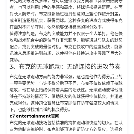
布克的突破方式多样，既可以通过改变方向和节奏来击败防守
者，也可以利用出色的手感和高度，将球轻松投进篮筐。在面
对长人防守时，布克能够通过极具创意的上篮动作避开封盖，
或者制造犯规机会，获得罚球。这种多变的进攻方式使得布克
在面对不同防守时，依然能够保持极高的得分效率。
值得注意的是，布克的突破能力并不仅限于个人单打。他在快
攻和战术配合中的跑位同样非常聪明，能够通过与队友的默契
配合，找到突破的最佳时机。布克在快攻中的速度极快，能够
迅速从后场推进到前场，这使得他在转换进攻中展现了巨大的
威胁。
3、布克的无球跑动：无缝连接的进攻节奏
布克在无球跑动方面的能力非常强，这也是他作为得分后卫的
一项重要优势。与许多得分后卫不同，布克不仅仅依赖于持球
进攻，他在场上始终保持着高度的活跃性。无球跑动使得他能
够在不持球的情况下，借助队友的传球获得空位机会，并迅速
完成得分。这种跑位智慧让布克即便在防守强度较大的情况
下，也能够找到合适的机会得分。
c7 entertainment官网
布克的无球跑动技巧包括精准的掩护跑动和快速的切入。在队
友为他制造掩护时，布克能够迅速判断防守方的反应，选择合