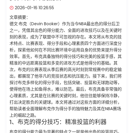
2026-01-16 10:26:55
文章摘要：
德文·布克（Devin Booker）作为当今NBA最出色的得分后卫
之一，凭借其出色的得分能力、全面的进攻技巧以及在关键时
刻的表现，成为了联盟中不可忽视的存在。本文将从布克的技
术特点、比赛表现、得分手段和心理素质四个方面进行深度分
析，探索他如何在不同比赛环境中运用自身的优势来提升得分
效率。首先，布克具备独特的得分技巧和完美的投篮手感，其
精准的中远距离投篮和多变的进攻方式是他得分的基础。其
次，布克的比赛表现从季后赛的高光时刻到常规赛中的稳定输
出，都展现了他非凡的竞技状态和抗压能力。接下来，我们将
探讨布克多样化的得分手段，包括突破、投篮和无球跑动等，
使得他在场上如鱼得水，难以防范。最后，布克具备非常强的
心理素质，尤其是在比赛的关键时刻，他往往能够保持冷静，
打出决定胜负的关键球。本文将通过对这些方面的详细分析，
帮助读者全面理解布克作为得分手的独特魅力及其在NBA赛场
上的崛起之路。
1、布克的得分技巧：精准投篮的利器
布克的得分能力最为显著的特点之一就是他出色的投篮技巧。