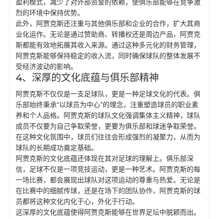
盈利模式，减少了对外部资金的依赖，使俱乐部能够在竞争激
烈的环境中保持优势。
此外，阿贾克斯还注重与其他俱乐部和企业的合作，扩大其商
业化运作。无论是通过赞助商、转播权还是周边产品，阿贾克
斯都能有效地拓展其收入来源。通过这种多元化的财务管理，
阿贾克斯能够保持稳定的收入流，同时确保球队的整体发展不
受经济波动的影响。
4、深厚的文化底蕴与俱乐部精神
阿贾克斯不仅仅是一支足球队，更是一种足球文化的代表。俱
乐部始终秉承“以球员为中心”的理念，注重塑造球员的职业素
养和个人品格。阿贾克斯的球队文化强调集体主义精神，球队
成员不仅要为自己争取荣誉，更要为俱乐部和球迷争取荣誉。
在这种文化氛围中，球员们往往会形成强烈的凝聚力，从而为
球队的长期成功奠定基础。
阿贾克斯的文化底蕴还体现在其对足球的理解上。俱乐部深
信，足球不仅是一项竞技运动，更是一种艺术。阿贾克斯的每
一场比赛，都会展现出球队对这项运动的尊重与热爱。无论是
在比赛中的细腻传球，还是在场下的团队协作，阿贾克斯的球
员都将这种文化内化于心，外化于行动。
这深厚的文化底蕴使得阿贾克斯能够在世界足坛中脱颖而出。