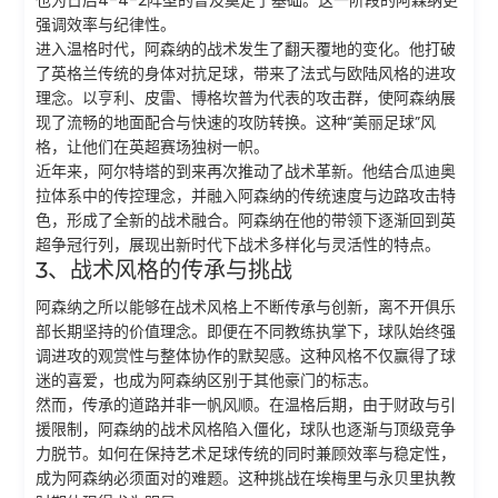
也为日后4-4-2阵型的普及奠定了基础。这一阶段的阿森纳更
强调效率与纪律性。
进入温格时代，阿森纳的战术发生了翻天覆地的变化。他打破
了英格兰传统的身体对抗足球，带来了法式与欧陆风格的进攻
理念。以亨利、皮雷、博格坎普为代表的攻击群，使阿森纳展
现了流畅的地面配合与快速的攻防转换。这种“美丽足球”风
格，让他们在英超赛场独树一帜。
近年来，阿尔特塔的到来再次推动了战术革新。他结合瓜迪奥
拉体系中的传控理念，并融入阿森纳的传统速度与边路攻击特
色，形成了全新的战术融合。阿森纳在他的带领下逐渐回到英
超争冠行列，展现出新时代下战术多样化与灵活性的特点。
3、战术风格的传承与挑战
阿森纳之所以能够在战术风格上不断传承与创新，离不开俱乐
部长期坚持的价值理念。即便在不同教练执掌下，球队始终强
调进攻的观赏性与整体协作的默契感。这种风格不仅赢得了球
迷的喜爱，也成为阿森纳区别于其他豪门的标志。
然而，传承的道路并非一帆风顺。在温格后期，由于财政与引
援限制，阿森纳的战术风格陷入僵化，球队也逐渐与顶级竞争
力脱节。如何在保持艺术足球传统的同时兼顾效率与稳定性，
成为阿森纳必须面对的难题。这种挑战在埃梅里与永贝里执教