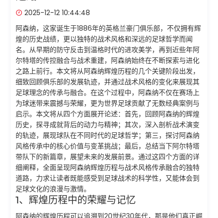
2025-12-12 10:44:48
阿森纳，这家诞生于1886年的英格兰豪门俱乐部，不仅拥有辉
煌的历史战绩，更以独特的战术风格和深远的足球哲学而闻
名。从早期的防守反击到温格时代的进攻美学，再到近些年阿
尔特塔的传控融合与战术重建，阿森纳始终在不断探索与进化
之路上前行。本文将从阿森纳辉煌历程的几个关键阶段出发，
细致回顾俱乐部的发展轨迹，并通过战术风格的变化来展现其
足球理念的传承与融合。在这个过程中，阿森纳不仅在赛场上
为球迷带来震撼与荣耀，更为世界足球贡献了无数经典案例与
启示。本文将从四个方面展开论述：首先，回顾阿森纳的辉煌
历史，探寻成就背后的动力与精神；其次，深入剖析战术演变
的轨迹，展现球队在不同时代的足球哲学；第三，探讨阿森纳
风格传承中的核心价值与变革挑战；最后，总结当下阿尔特塔
带队下的新篇章，展望未来的发展前景。通过这四个方面的详
细阐释，全面呈现阿森纳辉煌历程与战术风格传承融合的独特
道路，力求让读者既能感受到足球战术的科学性，又能体会到
足球文化的浪漫与激情。
1、辉煌历程中的荣耀与记忆
阿森纳的辉煌历程可以追溯到20世纪30年代，那是他们真正崛