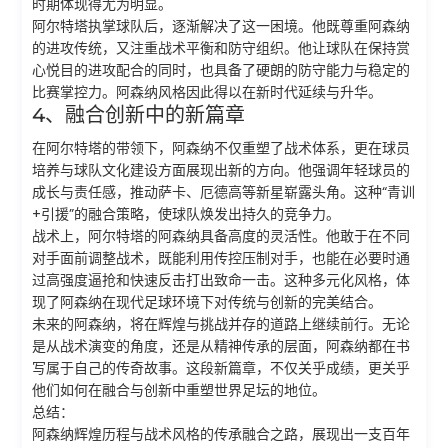
时期体现得尤为明显。
阿尔特塔执掌球队后，逐渐解决了这一困境。他既尊重阿森纳
的进攻传统，又注重战术平衡和防守组织。他让球队在保持赏
心悦目的进攻配合的同时，也具备了硬朗的防守能力与稳定的
比赛掌控力。阿森纳风格因此得以在新时代延续与升华。
4、融合创新中的新篇章
在阿尔特塔的带领下，阿森纳不仅重塑了战术体系，更在球员
培养与球队文化建设方面展现出新的方向。他强调年轻球员的
成长与责任感，推动萨卡、厄德高等新星崭露头角。这种“青训
+引援”的融合策略，使球队焕发出持久的竞争力。
战术上，阿尔特塔的阿森纳具备高度的灵活性。他敢于在不同
对手面前调整战术，既能利用传控压制对手，也能在必要时通
过高强度逼抢和快速反击打出致命一击。这种多元化风格，体
现了阿森纳在现代足球环境下对传统与创新的完美结合。
未来的阿森纳，将在辉煌与挑战并存的道路上继续前行。无论
是从战术演变的角度，还是从精神传承的层面，阿森纳都在书
写属于自己的传奇故事。这段新篇章，不仅关乎成绩，更关乎
他们如何在融合与创新中重塑世界足坛的地位。
总结：
阿森纳辉煌历程与战术风格的传承融合之路，展现出一支百年