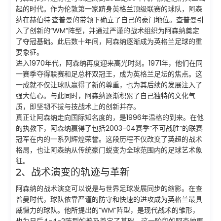
起的时代。作为伦敦第一家跻身英格兰顶级联赛的球队，阿森
纳在赫伯特·查普曼的带领下确立了自己的豪门地位。查普曼引
入了创新的“WM”阵型，并通过严谨的战术组织为阿森纳奠定
了夺冠基础。此后数十年间，阿森纳逐渐成为英格兰足球的重
要象征。
进入1970年代，阿森纳再度迎来高光时刻。1971年，他们在同
一赛季夺得联赛和足总杯双冠王，成为英格兰足坛的焦点。这
一成就不仅让球队赢得了新的尊重，也为其后续的发展注入了
强大信心。与此同时，阿森纳逐渐积累了自己独特的文化气
质，即坚韧不拔与技战术上的创新并存。
真正让阿森纳走向国际知名度的，是1996年温格的到来。在他
的执教下，阿森纳赢得了包括2003-04赛季“不可战胜”的联赛
冠军在内的一系列辉煌荣誉。这段历程不仅改变了英超的战术
格局，也让阿森纳从传统豪门蜕变为全球范围内的足球艺术象
征。
2、战术演变的轨迹与革新
阿森纳的战术演变可以说是与世界足球发展同步的缩影。在查
普曼时代，球队依靠严谨的防守和快速的进攻成为英格兰最具
威慑力的球队。他所提出的“WM”阵型，是现代战术的雏形，