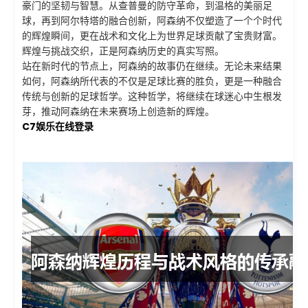
豪门的坚韧与智慧。从查普曼的防守革命，到温格的美丽足
球，再到阿尔特塔的融合创新，阿森纳不仅塑造了一个个时代
的辉煌瞬间，更在战术和文化上为世界足球贡献了宝贵财富。
辉煌与挑战交织，正是阿森纳历史的真实写照。
站在新时代的节点上，阿森纳的故事仍在继续。无论未来结果
如何，阿森纳所代表的不仅是足球比赛的胜负，更是一种融合
传统与创新的足球哲学。这种哲学，将继续在球迷心中生根发
芽，推动阿森纳在未来赛场上创造新的辉煌。
C7娱乐在线登录