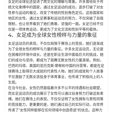
女足的全球化还促进了跨文化的理解与尊重。许多曾经处于传
统文化束缚中的国家，通过女足运动的成功，逐步打破了对女
性参与运动的偏见，改变了传统的性别角色定位。这些国家和
地区的女性，通过女足赛事和运动员的努力，不仅突破了自我
限制，也让世界看到了她们勇敢、坚强的一面。女足已经不仅
仅是一项体育运动，更成为了文化交流和性别平等的载体。
4、女足成为全球女性榜样与力量的象征
女足运动员的表现，不仅仅局限于赛场上的竞技，她们逐渐成
为了全球女性的榜样与力量的象征。许多女足运动员，无论是
在困难的环境中成长，还是在职业生涯中面临巨大的挑战，她
们的成功与坚持，都成为了鼓舞无数女性的力量源泉。例如，
巴西的玛塔、美国的亚历克斯·摩根和中国的孙雯等，都是在足
球赛场上取得巨大成就的代表性人物，她们的成就和个人故事
不仅激励了无数女孩投身于体育事业，也传递了积极向上的人
生观。
在当今社会，女性仍然面临着许多不公平的待遇和社会期望，
而女足运动员的成功展示了女性可以通过自身努力打破这些束
缚。她们在赛场上的表现，不仅仅证明了女性拥有与男性同等
的竞技能力，更重要的是，她们通过自己的实际行动，向世界
传递了“女性同样能够在任何领域中创造奇迹”的信念。这种力