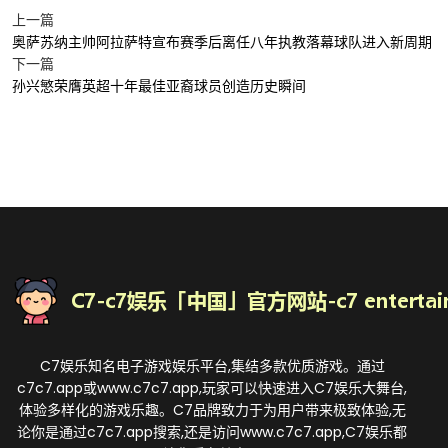
上一篇
奥萨苏纳主帅阿拉萨特宣布赛季后离任八年执教落幕球队进入新周期
下一篇
孙兴慜荣膺英超十年最佳亚裔球员创造历史瞬间
C7娱乐知名电子游戏娱乐平台,集结多款优质游戏。通过
c7c7.app或www.c7c7.app,玩家可以快速进入C7娱乐大舞台,
体验多样化的游戏乐趣。C7品牌致力于为用户带来极致体验,无
论你是通过c7c7.app搜索,还是访问www.c7c7.app,C7娱乐都