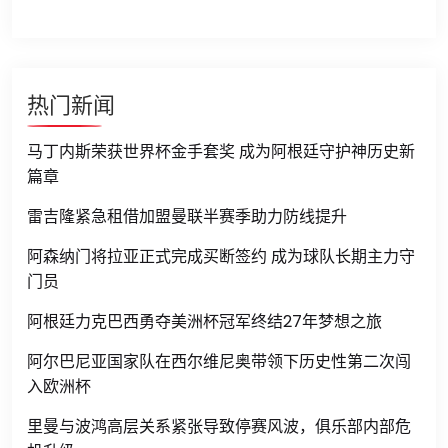
热门新闻
马丁内斯荣获世界杯金手套奖 成为阿根廷守护神历史新
篇章
雷吉隆紧急租借加盟曼联半赛季助力防线提升
阿森纳门将拉亚正式完成买断签约 成为球队长期主力守
门员
阿根廷力克巴西勇夺美洲杯冠军终结27年梦想之旅
阿尔巴尼亚国家队在西尔维尼奥带领下历史性第二次闯
入欧洲杯
里曼与波鸿高层关系紧张导致停赛风波，俱乐部内部危