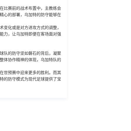
在比赛前的战术布置中，主教练会
精心的部署，乌加特的防守能够在
术变化或是对方进攻方式的调整，
能力，让乌加特即便在客场面对强
球队的防守坚如磐石的背后，凝聚
整体协作精神的体现，乌加特队的
在世预赛中迎来更多的胜利。而其
特的防守模式为现代足球提供了宝