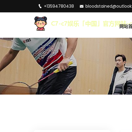
+13594780438
bloodstained@outloo
网站