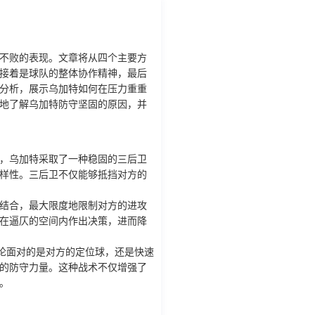
不败的表现。文章将从四个主要方
接着是球队的整体协作精神，最后
分析，展示乌加特如何在压力重重
地了解乌加特防守坚固的原因，并
，乌加特采取了一种稳固的三后卫
样性。三后卫不仅能够抵挡对方的
结合，最大限度地限制对方的进攻
在逼仄的空间内作出决策，进而降
无论面对的是对方的定位球，还是快速
的防守力量。这种战术不仅增强了
。