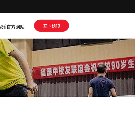
立即预约
娱乐官方网站