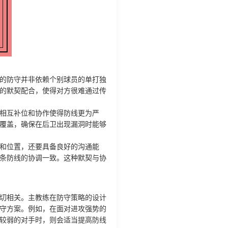
的防守并非依赖个别球员的单打独
的默契配合，使得对方很难通过传
相互补位和协作使得防线更为严
覆盖，确保在后卫出现漏洞时能够
和位置，还要具备良好的沟通能
条防线的协调一致。这种默契与协
切相关。主教练在防守策略的设计
守方案。例如，在面对进攻强势的
较弱的对手时，则会适当提高防线