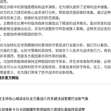
迫性。
练在训练中的高强度模拟和战术演练，也为球队提供了足够的战术储备。
对方的主力球员和核心战术进行分析，帮助球员提前做好准备。通过这种
进攻到来之前，就做好充足的防范措施。
，主教练在比赛中的临场指挥也展现出了精准的战术眼光。面对突发的战
练能够迅速做出反应，并及时调整防守阵型或换人策略。这种灵活应变的
，也能始终保持稳固的防守。
：
对乌加特队在世预赛期间的客场防守表现进行全面分析，我们可以看到，
方面的力量。从防守策略的高效性，到球员个人技术与战术执行力，再到
并非偶然，而是多方面因素共同作用的结果。
，乌加特若能继续保持这种稳固的防守体系，并在进攻端有所突破，必将
队也可以从乌加特的防守中汲取经验，完善自身的防守体系。总之，乌加
借鉴意义，也为我们带来了防守战术的全新视角。
娱乐官方网站
足主帅信心喊话全队全力备战六月关键决战誓要打出新气象
大前锋斯卡马卡因脚踝伤势将缺阵六周球队面临阵容调整