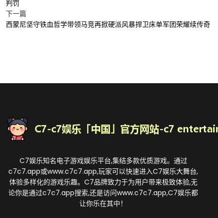
判罚
下一篇
西蒙尼坚守铁血哲学带领马竞再掀硬派风暴捍卫床单军团荣耀续传奇
C7娱乐知名电子游戏娱乐平台,集结多款优质游戏。通过
c7c7.app或www.c7c7.app,玩家可以快速进入C7娱乐大舞台,
体验多样化的游戏乐趣。C7品牌致力于为用户带来极致体验,无
论你是通过c7c7.app搜索,还是访问www.c7c7.app,C7娱乐都
让你乐在其中！