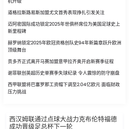
机升级
道格拉斯路易斯加盟尤文首秀表现挣扎引发关注
迈阿密国际成功锁定2025年世俱杯席位为美国足球史上
新里程碑
赫罗纳锁定2025年欧冠资格创队史94年新篇章跃升欧洲
顶级舞台
贡多齐正式离开马赛加盟意甲拉齐奥开启新赛季征程
谢菲联创英超历史单赛季失球纪录 令人震惊的防守崩盘
西甲联盟将巴塞罗那工资帽下调至2.04亿欧元 面临财政
压力挑战
西汉姆联通过点球大战力克布伦特福德
成功晋级足总杯下一轮