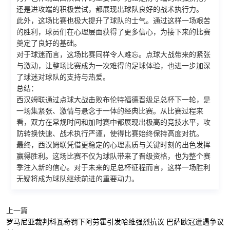
还是进攻端的积极尝试，都展现出球队良好的战术执行力。
此外，这场比赛也极大提升了球队的士气。通过这样一场艰苦
的胜利，球员们在心理层面获得了更多信心，为接下来的比赛
奠定了良好的基础。
对于球迷而言，这场比赛同样令人难忘。点球大战带来的紧张
与激动，让整场比赛成为一次难得的足球体验，也进一步加深
了球迷对球队的支持与热爱。
总结：
西汉姆联通过点球大战击败布伦特福德晋级足总杯下一轮，是
一场集紧张、激情与悬念于一体的经典比赛。从比赛过程来
看，双方在常规时间和加时赛中都展现出极高的竞技水平，攻
防转换快速、战术执行严谨，使得比赛始终保持高度对抗。
最终，西汉姆联凭借更稳定的心理素质与关键时刻的出色发挥
赢得胜利。这场比赛不仅为球队带来了晋级资格，也为整个赛
季注入新的信心。对于未来的足总杯征程而言，这样一场胜利
无疑将成为球队继续前进的重要动力。
上一篇
罗马尼亚裁判科瓦奇罚下阿劳霍引发哈维强烈抗议 巴萨欧冠遭遇争议