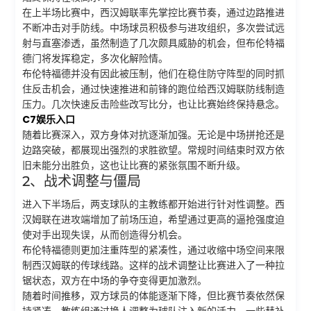
在上半场比赛中，西汉姆联率先掌控比赛节奏，通过边路推进
不断冲击对手防线。中场球员积极参与进攻组织，多次尝试远
射与直塞渗透，虽然制造了几次颇具威胁的机会，但布伦特福
德门将发挥稳定，多次化解险情。
布伦特福德并没有因此被压制，他们在稳住防守阵型的同时抓
住反击机会，通过快速推进和前锋的跑位给西汉姆联防线制造
压力。几次快速反击险些改写比分，也让比赛始终保持悬念。
C7娱乐入口
随着比赛深入，双方身体对抗逐渐加强。无论是中场拼抢还是
边路突破，都展现出强烈的求胜欲望。常规时间结束时双方依
旧未能分出胜负，这也让比赛的紧张氛围不断升级。
2、战术调整与僵局
进入下半场后，两支球队的主教练都开始进行针对性调整。西
汉姆联在进攻端增加了前场压迫，希望通过更高的逼抢强度迫
使对手出现失误，从而创造得分机会。
布伦特福德则更加注重阵型的紧凑性，通过收缩中场空间来限
制西汉姆联的传球线路。这样的战术调整让比赛进入了一种拉
锯状态，双方在中场的争夺变得更加激烈。
随着时间推移，双方球员的体能逐渐下降，但比赛节奏依然保