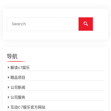
导航
解读c7娱乐
精品项目
公司新闻
公司服务
互动C7娱乐官方网站