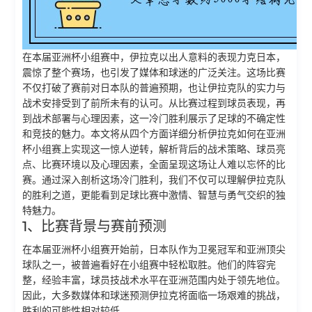
在本届亚洲杯小组赛中，伊拉克以出人意料的表现力克日本，
震惊了整个赛场，也引发了媒体和球迷的广泛关注。这场比赛
不仅打破了赛前对日本队的普遍预期，也让伊拉克队的实力与
战术安排受到了前所未有的认可。从比赛过程到球员表现，再
到战术部署与心理因素，这一冷门胜利展示了足球的不确定性
和竞技的魅力。本文将从四个方面详细分析伊拉克如何在亚洲
杯小组赛上实现这一惊人逆转，解析背后的战术策略、球员亮
点、比赛环境以及心理因素，全面呈现这场让人难以忘怀的比
赛。通过深入剖析这场冷门胜利，我们不仅可以理解伊拉克队
的胜利之道，更能看到足球比赛中激情、智慧与勇气交织的独
特魅力。
1、比赛背景与赛前预测
在本届亚洲杯小组赛开始前，日本队作为卫冕冠军和亚洲顶尖
球队之一，被普遍看好在小组赛中轻松取胜。他们的阵容完
整，经验丰富，球员技战术水平在亚洲范围内处于领先地位。
因此，大多数媒体和球迷预测伊拉克将面临一场艰难的挑战，
胜利的可能性相对较低。