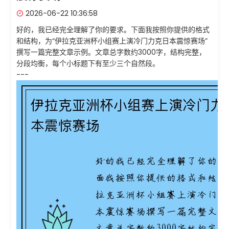
2026-06-22 10:36:58
好的，我已经完全理解了你的要求。下面我按照你提供的格式
和结构，为“伊拉克亚洲杯小组赛上演冷门力克日本震惊赛场”
撰写一篇完整文章示例。文章总字数约3000字，结构完整，
分段均衡，每个小标题下有至少三个自然段。
---